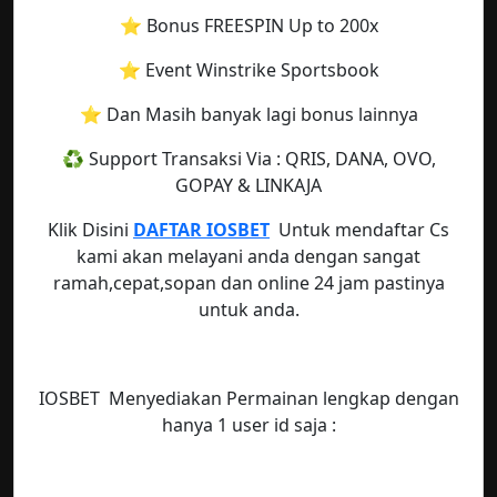
⭐️ Bonus FREESPIN Up to 200x
⭐️ Event Winstrike Sportsbook
⭐️ Dan Masih banyak lagi bonus lainnya
♻️ Support Transaksi Via : QRIS, DANA, OVO,
GOPAY & LINKAJA
Klik Disini
DAFTAR IOSBET
Untuk mendaftar Cs
kami akan melayani anda dengan sangat
ramah,cepat,sopan dan online 24 jam pastinya
untuk anda.
IOSBET Menyediakan Permainan lengkap dengan
hanya 1 user id saja :