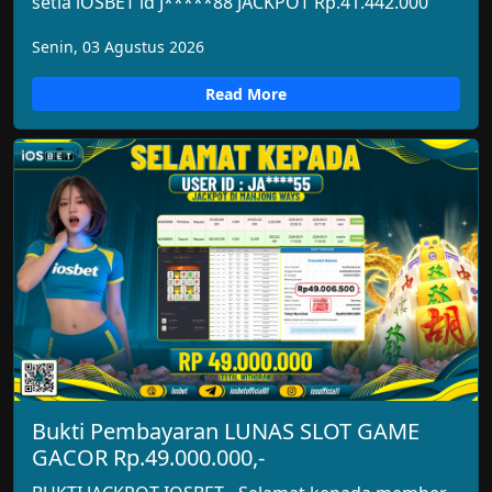
setia iOSBET id J*****88 JACKPOT Rp.41.442.000
Senin, 03 Agustus 2026
Read More
Bukti Pembayaran LUNAS SLOT GAME
GACOR Rp.49.000.000,-