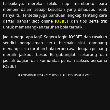
terbaiknya, mereka selalu siap membantu para
member dalam setiap kesulitan yang dihadapi. Tidak
hanya itu, tersedia juga panduan lengkap tentang cara
daftar bandar slot online
IOSBET
dan tips serta trik
untuk memenangkan taruhan bola terbaik.
Jadi tunggu apa lagi? Segera login IOSBET dan rasakan
sendiri pengalaman seru bermain slot gampang
menang serta taruhan bola terpercaya dengan peluang
meraih jackpot besar. Bergabunglah sekarang dan
jadilah bagian dari komunitas pemain sukses bersama
IOSBET!
© COPYRIGHT 2014 - 2026 IOSBET. ALL RIGHTS RESERVED.