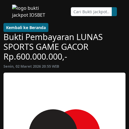
Kembali ke Beranda
Bukti Pembayaran LUNAS
SPORTS GAME GACOR
Rp.600.000.000,-
Senin, 02 Maret 2026 20:55 WIB