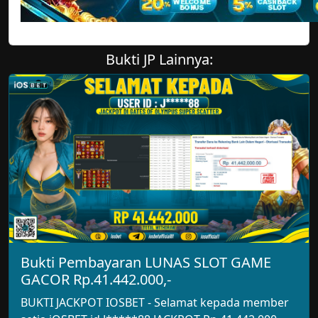
Bukti JP Lainnya:
Bukti Pembayaran LUNAS SLOT GAME
GACOR Rp.41.442.000,-
BUKTI JACKPOT IOSBET - Selamat kepada member