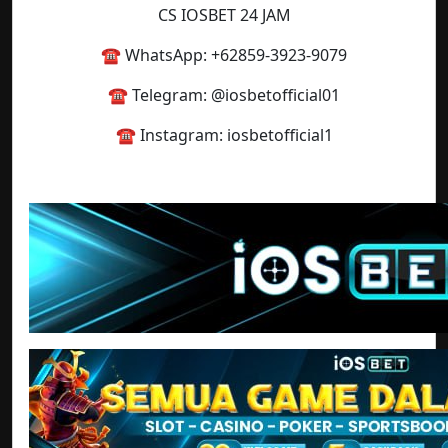
CS IOSBET 24 JAM
☎️ WhatsApp: +62859-3923-9079
☎️ Telegram: @iosbetofficial01
☎️ Instagram: iosbetofficial1