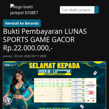
Kembali ke Beranda
Bukti Pembayaran LUNAS
SPORTS GAME GACOR
Rp.22.000.000,-
Jumat, 03 Juli 2026 09:11 WIB