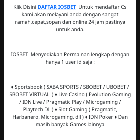
Klik Disini
DAFTAR IOSBET
Untuk mendaftar Cs
kami akan melayani anda dengan sangat
ramah,cepat,sopan dan online 24 jam pastinya
untuk anda.
IOSBET Menyediakan Permainan lengkap dengan
hanya 1 user id saja :
♦️ Sportsbook ( SABA SPORTS / SBOBET / UBOBET /
SBOBET VIRTUAL ) ♦️ Live Casino ( Evolution Gaming
/ IDN Live / Pragmatic Play / Microgaming /
Playtech Dll ) ♦️ Slot Gaming ( Pragmatic,
Harbanero, Microgaming, dll ) ♦️ IDN Poker ♦️ Dan
masih banyak Games lainnya