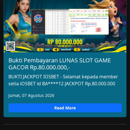
Bukti Pembayaran LUNAS SLOT GAME
GACOR Rp.80.000.000,-
BUKTI JACKPOT IOSBET - Selamat kepada member
setia iOSBET id BA****12 JACKPOT Rp.80.000.000
Jumat, 07 Agustus 2026
Read More