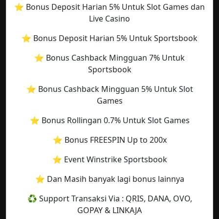
⭐️ Bonus Deposit Harian 5% Untuk Slot Games dan
Live Casino
⭐️ Bonus Deposit Harian 5% Untuk Sportsbook
⭐️ Bonus Cashback Mingguan 7% Untuk
Sportsbook
⭐️ Bonus Cashback Mingguan 5% Untuk Slot
Games
⭐️ Bonus Rollingan 0.7% Untuk Slot Games
⭐️ Bonus FREESPIN Up to 200x
⭐️ Event Winstrike Sportsbook
⭐️ Dan Masih banyak lagi bonus lainnya
♻️ Support Transaksi Via : QRIS, DANA, OVO,
GOPAY & LINKAJA