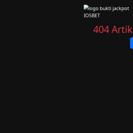
404 Arti