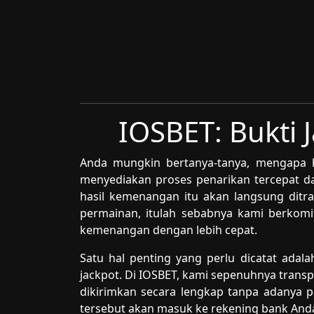
IOSBET: Bukti
Anda mungkin bertanya-tanya, mengapa
menyediakan proses penarikan tercepat dan
hasil kemenangan itu akan langsung ditr
permainan, itulah sebabnya kami berkom
kemenangan dengan lebih cepat.
Satu hal penting yang perlu dicatat ada
jackpot. Di IOSBET, kami sepenuhnya tran
dikirimkan secara lengkap tanpa adanya 
tersebut akan masuk ke rekening bank Anda