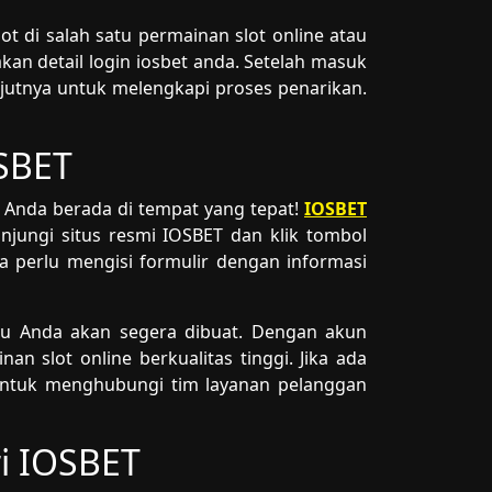
 di salah satu permainan slot online atau
an detail login iosbet anda. Setelah masuk
njutnya untuk melengkapi proses penarikan.
OSBET
a Anda berada di tempat yang tepat!
IOSBET
ungi situs resmi IOSBET dan klik tombol
a perlu mengisi formulir dengan informasi
aru Anda akan segera dibuat. Dengan akun
 slot online berkualitas tinggi. Jika ada
 untuk menghubungi tim layanan pelanggan
i IOSBET