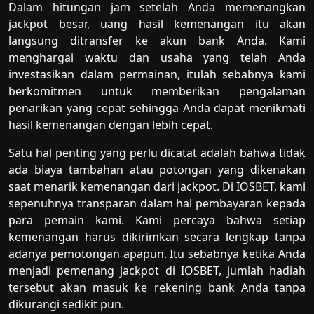
Dalam hitungan jam setelah Anda memenangkan
jackpot besar, uang hasil kemenangan itu akan
langsung ditransfer ke akun bank Anda. Kami
menghargai waktu dan usaha yang telah Anda
investasikan dalam permainan, itulah sebabnya kami
berkomitmen untuk memberikan pengalaman
penarikan yang cepat sehingga Anda dapat menikmati
hasil kemenangan dengan lebih cepat.
Satu hal penting yang perlu dicatat adalah bahwa tidak
ada biaya tambahan atau potongan yang dikenakan
saat menarik kemenangan dari jackpot. Di IOSBET, kami
sepenuhnya transparan dalam hal pembayaran kepada
para pemain kami. Kami percaya bahwa setiap
kemenangan harus dikirimkan secara lengkap tanpa
adanya pemotongan apapun. Itu sebabnya ketika Anda
menjadi pemenang jackpot di IOSBET, jumlah hadiah
tersebut akan masuk ke rekening bank Anda tanpa
dikurangi sedikit pun.