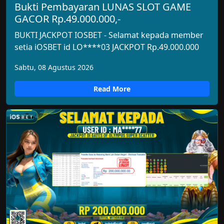
Bukti Pembayaran LUNAS SLOT GAME
GACOR Rp.49.000.000,-
BUKTI JACKPOT IOSBET - Selamat kepada member
setia iOSBET id LO****03 JACKPOT Rp.49.000.000
Sabtu, 08 Agustus 2026
Read More