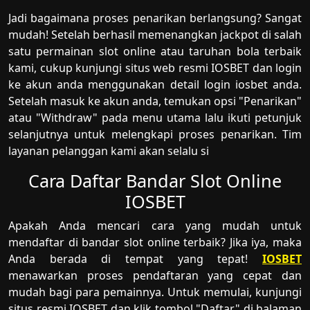
Jadi bagaimana proses penarikan berlangsung? Sangat
mudah! Setelah berhasil memenangkan jackpot di salah
satu permainan slot online atau taruhan bola terbaik
kami, cukup kunjungi situs web resmi IOSBET dan login
ke akun anda menggunakan detail login iosbet anda.
Setelah masuk ke akun anda, temukan opsi "Penarikan"
atau "Withdraw" pada menu utama lalu ikuti petunjuk
selanjutnya untuk melengkapi proses penarikan. Tim
layanan pelanggan kami akan selalu si
Cara Daftar Bandar Slot Online
IOSBET
Apakah Anda mencari cara yang mudah untuk
mendaftar di bandar slot online terbaik? Jika iya, maka
Anda berada di tempat yang tepat!
IOSBET
menawarkan proses pendaftaran yang cepat dan
mudah bagi para pemainnya. Untuk memulai, kunjungi
situs resmi IOSBET dan klik tombol "Daftar" di halaman