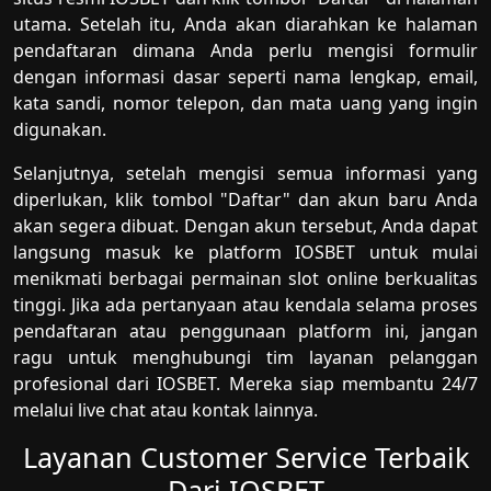
utama. Setelah itu, Anda akan diarahkan ke halaman
pendaftaran dimana Anda perlu mengisi formulir
dengan informasi dasar seperti nama lengkap, email,
kata sandi, nomor telepon, dan mata uang yang ingin
digunakan.
Selanjutnya, setelah mengisi semua informasi yang
diperlukan, klik tombol "Daftar" dan akun baru Anda
akan segera dibuat. Dengan akun tersebut, Anda dapat
langsung masuk ke platform IOSBET untuk mulai
menikmati berbagai permainan slot online berkualitas
tinggi. Jika ada pertanyaan atau kendala selama proses
pendaftaran atau penggunaan platform ini, jangan
ragu untuk menghubungi tim layanan pelanggan
profesional dari IOSBET. Mereka siap membantu 24/7
melalui live chat atau kontak lainnya.
Layanan Customer Service Terbaik
Dari IOSBET