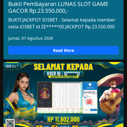
Bukti Pembayaran LUNAS SLOT GAME
GACOR Rp.23.550.000,-
BUKTI JACKPOT IOSBET - Selamat kepada member
setia iOSBET id ZE*****00 JACKPOT Rp.23.550.000
Jumat, 07 Agustus 2026
Read More