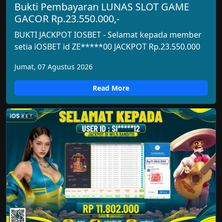
Bukti Pembayaran LUNAS SLOT GAME
GACOR Rp.23.550.000,-
BUKTI JACKPOT IOSBET - Selamat kepada member
setia iOSBET id ZE*****00 JACKPOT Rp.23.550.000
Jumat, 07 Agustus 2026
Read More