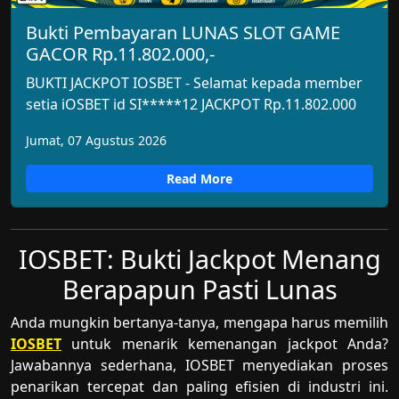
Bukti Pembayaran LUNAS SLOT GAME
GACOR Rp.11.802.000,-
BUKTI JACKPOT IOSBET - Selamat kepada member
setia iOSBET id SI*****12 JACKPOT Rp.11.802.000
Jumat, 07 Agustus 2026
Read More
IOSBET: Bukti Jackpot Menang
Berapapun Pasti Lunas
Anda mungkin bertanya-tanya, mengapa harus memilih
IOSBET
untuk menarik kemenangan jackpot Anda?
Jawabannya sederhana, IOSBET menyediakan proses
penarikan tercepat dan paling efisien di industri ini.