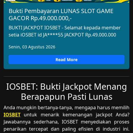
Bukti Pembayaran LUNAS SLOT GAME
GACOR Rp.49.000.000,-
BUKTI JACKPOT IOSBET - Selamat kepada member
setia iOSBET id JA****55 JACKPOT Rp.49.000.000
Senin, 03 Agustus 2026
Read More
IOSBET: Bukti Jackpot Menang
Berapapun Pasti Lunas
Anda mungkin bertanya-tanya, mengapa harus memilih
IOSBET
untuk menarik kemenangan jackpot Anda?
Jawabannya sederhana, IOSBET menyediakan proses
penarikan tercepat dan paling efisien di industri ini.