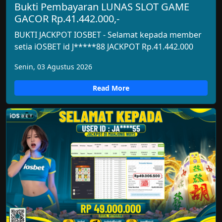
Bukti Pembayaran LUNAS SLOT GAME
GACOR Rp.41.442.000,-
BUKTI JACKPOT IOSBET - Selamat kepada member
setia iOSBET id J*****88 JACKPOT Rp.41.442.000
Senin, 03 Agustus 2026
Read More