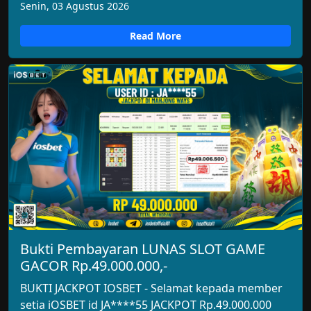
Senin, 03 Agustus 2026
Read More
Bukti Pembayaran LUNAS SLOT GAME
GACOR Rp.49.000.000,-
BUKTI JACKPOT IOSBET - Selamat kepada member
setia iOSBET id JA****55 JACKPOT Rp.49.000.000