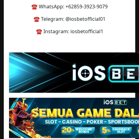
☎️ WhatsApp: +62859-3923-9079
☎️ Telegram: @iosbetofficial01
☎️ Instagram: iosbetofficial1