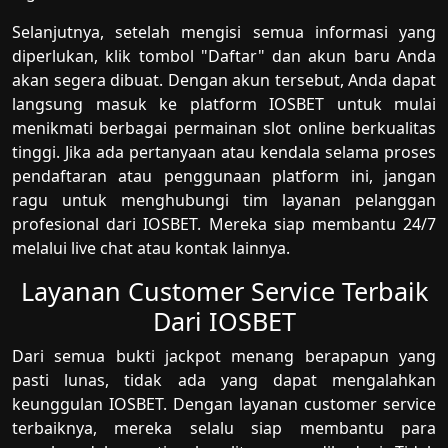
Selanjutnya, setelah mengisi semua informasi yang
diperlukan, klik tombol "Daftar" dan akun baru Anda
akan segera dibuat. Dengan akun tersebut, Anda dapat
langsung masuk ke platform IOSBET untuk mulai
menikmati berbagai permainan slot online berkualitas
tinggi. Jika ada pertanyaan atau kendala selama proses
pendaftaran atau penggunaan platform ini, jangan
ragu untuk menghubungi tim layanan pelanggan
profesional dari IOSBET. Mereka siap membantu 24/7
melalui live chat atau kontak lainnya.
Layanan Customer Service Terbaik
Dari IOSBET
Dari semua bukti jackpot menang berapapun yang
pasti lunas, tidak ada yang dapat mengalahkan
keunggulan IOSBET. Dengan layanan customer service
terbaiknya, mereka selalu siap membantu para