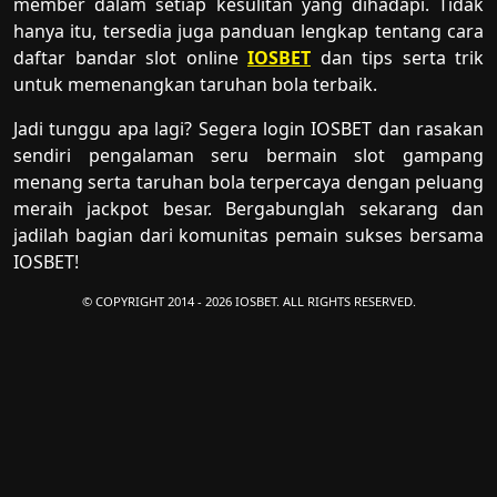
member dalam setiap kesulitan yang dihadapi. Tidak
hanya itu, tersedia juga panduan lengkap tentang cara
daftar bandar slot online
IOSBET
dan tips serta trik
untuk memenangkan taruhan bola terbaik.
Jadi tunggu apa lagi? Segera login IOSBET dan rasakan
sendiri pengalaman seru bermain slot gampang
menang serta taruhan bola terpercaya dengan peluang
meraih jackpot besar. Bergabunglah sekarang dan
jadilah bagian dari komunitas pemain sukses bersama
IOSBET!
© COPYRIGHT 2014 - 2026 IOSBET. ALL RIGHTS RESERVED.