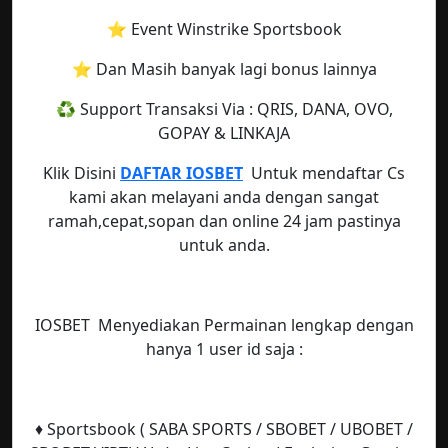
⭐️ Event Winstrike Sportsbook
⭐️ Dan Masih banyak lagi bonus lainnya
♻️ Support Transaksi Via : QRIS, DANA, OVO,
GOPAY & LINKAJA
Klik Disini
DAFTAR IOSBET
Untuk mendaftar Cs
kami akan melayani anda dengan sangat
ramah,cepat,sopan dan online 24 jam pastinya
untuk anda.
IOSBET Menyediakan Permainan lengkap dengan
hanya 1 user id saja :
♦️ Sportsbook ( SABA SPORTS / SBOBET / UBOBET /