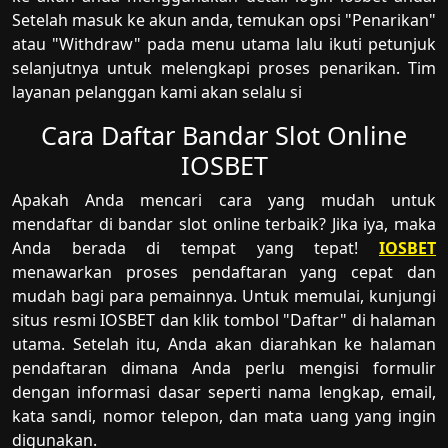
Setelah masuk ke akun anda, temukan opsi "Penarikan"
atau "Withdraw" pada menu utama lalu ikuti petunjuk
selanjutnya untuk melengkapi proses penarikan. Tim
layanan pelanggan kami akan selalu si
Cara Daftar Bandar Slot Online
IOSBET
Apakah Anda mencari cara yang mudah untuk
mendaftar di bandar slot online terbaik? Jika iya, maka
Anda berada di tempat yang tepat!
IOSBET
menawarkan proses pendaftaran yang cepat dan
mudah bagi para pemainnya. Untuk memulai, kunjungi
situs resmi IOSBET dan klik tombol "Daftar" di halaman
utama. Setelah itu, Anda akan diarahkan ke halaman
pendaftaran dimana Anda perlu mengisi formulir
dengan informasi dasar seperti nama lengkap, email,
kata sandi, nomor telepon, dan mata uang yang ingin
digunakan.