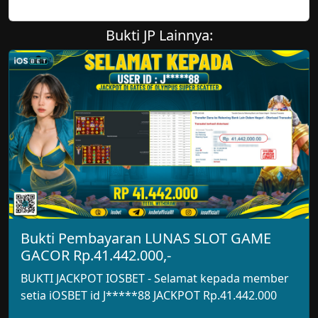
Bukti JP Lainnya:
Bukti Pembayaran LUNAS SLOT GAME
GACOR Rp.41.442.000,-
BUKTI JACKPOT IOSBET - Selamat kepada member
setia iOSBET id J*****88 JACKPOT Rp.41.442.000