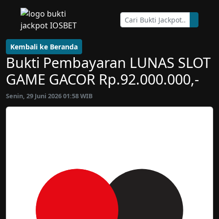
Kembali ke Beranda
Bukti Pembayaran LUNAS SLOT
GAME GACOR Rp.92.000.000,-
Senin, 29 Juni 2026 01:58 WIB