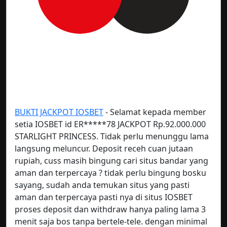
BUKTI JACKPOT IOSBET
- Selamat kepada member
setia IOSBET id ER*****78 JACKPOT Rp.92.000.000
STARLIGHT PRINCESS. Tidak perlu menunggu lama
langsung meluncur. Deposit receh cuan jutaan
rupiah, cuss masih bingung cari situs bandar yang
aman dan terpercaya ? tidak perlu bingung bosku
sayang, sudah anda temukan situs yang pasti
aman dan terpercaya pasti nya di situs IOSBET
proses deposit dan withdraw hanya paling lama 3
menit saja bos tanpa bertele-tele. dengan minimal