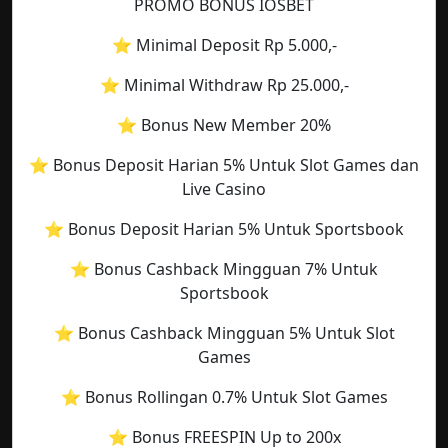
PROMO BONUS IOSBET
⭐️ Minimal Deposit Rp 5.000,-
⭐️ Minimal Withdraw Rp 25.000,-
⭐️ Bonus New Member 20%
⭐️ Bonus Deposit Harian 5% Untuk Slot Games dan
Live Casino
⭐️ Bonus Deposit Harian 5% Untuk Sportsbook
⭐️ Bonus Cashback Mingguan 7% Untuk
Sportsbook
⭐️ Bonus Cashback Mingguan 5% Untuk Slot
Games
⭐️ Bonus Rollingan 0.7% Untuk Slot Games
⭐️ Bonus FREESPIN Up to 200x