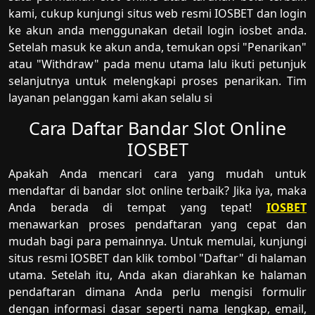
kami, cukup kunjungi situs web resmi IOSBET dan login
ke akun anda menggunakan detail login iosbet anda.
Setelah masuk ke akun anda, temukan opsi "Penarikan"
atau "Withdraw" pada menu utama lalu ikuti petunjuk
selanjutnya untuk melengkapi proses penarikan. Tim
layanan pelanggan kami akan selalu si
Cara Daftar Bandar Slot Online
IOSBET
Apakah Anda mencari cara yang mudah untuk
mendaftar di bandar slot online terbaik? Jika iya, maka
Anda berada di tempat yang tepat!
IOSBET
menawarkan proses pendaftaran yang cepat dan
mudah bagi para pemainnya. Untuk memulai, kunjungi
situs resmi IOSBET dan klik tombol "Daftar" di halaman
utama. Setelah itu, Anda akan diarahkan ke halaman
pendaftaran dimana Anda perlu mengisi formulir
dengan informasi dasar seperti nama lengkap, email,