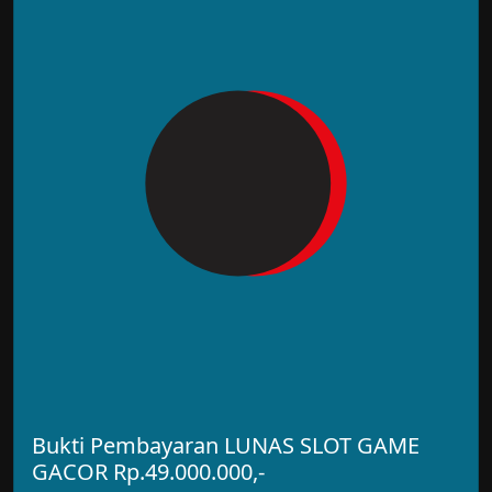
Bukti Pembayaran LUNAS SLOT GAME
GACOR Rp.49.000.000,-