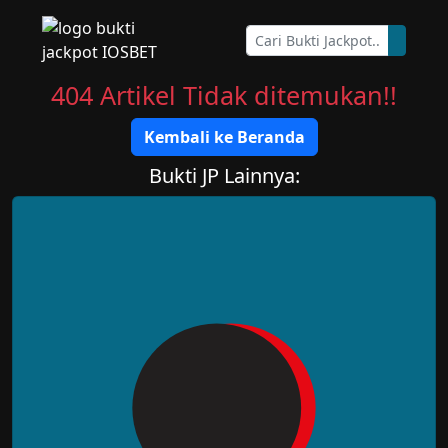
404 Artikel Tidak ditemukan!!
Kembali ke Beranda
Bukti JP Lainnya: