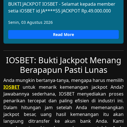
BUKTI JACKPOT IOSBET - Selamat kepada member
setia iOSBET id JA****55 JACKPOT Rp.49.000.000
Senin, 03 Agustus 2026
Read More
IOSBET: Bukti Jackpot Menang
Berapapun Pasti Lunas
Anda mungkin bertanya-tanya, mengapa harus memilih
IOSBET
untuk menarik kemenangan jackpot Anda?
Jawabannya sederhana, IOSBET menyediakan proses
penarikan tercepat dan paling efisien di industri ini.
Dalam hitungan jam setelah Anda memenangkan
jackpot besar, uang hasil kemenangan itu akan
langsung ditransfer ke akun bank Anda. Kami