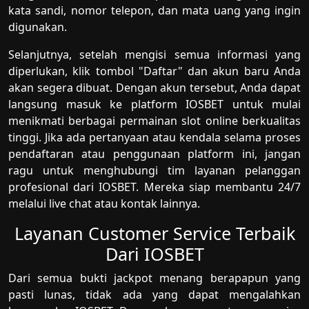
kata sandi, nomor telepon, dan mata uang yang ingin
digunakan.
Selanjutnya, setelah mengisi semua informasi yang
diperlukan, klik tombol "Daftar" dan akun baru Anda
akan segera dibuat. Dengan akun tersebut, Anda dapat
langsung masuk ke platform IOSBET untuk mulai
menikmati berbagai permainan slot online berkualitas
tinggi. Jika ada pertanyaan atau kendala selama proses
pendaftaran atau penggunaan platform ini, jangan
ragu untuk menghubungi tim layanan pelanggan
profesional dari IOSBET. Mereka siap membantu 24/7
melalui live chat atau kontak lainnya.
Layanan Customer Service Terbaik
Dari IOSBET
Dari semua bukti jackpot menang berapapun yang
pasti lunas, tidak ada yang dapat mengalahkan