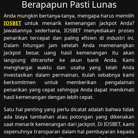
Berapapun Pasti Lunas
Anda mungkin bertanya-tanya, mengapa harus memilih
IOSBET
untuk menarik kemenangan jackpot Anda?
Jawabannya sederhana, IOSBET menyediakan proses
penarikan tercepat dan paling efisien di industri ini.
Dalam hitungan jam setelah Anda memenangkan
jackpot besar, uang hasil kemenangan itu akan
langsung ditransfer ke akun bank Anda. Kami
menghargai waktu dan usaha yang telah Anda
investasikan dalam permainan, itulah sebabnya kami
berkomitmen untuk memberikan pengalaman
penarikan yang cepat sehingga Anda dapat menikmati
hasil kemenangan dengan lebih cepat.
Satu hal penting yang perlu dicatat adalah bahwa tidak
ada biaya tambahan atau potongan yang dikenakan
saat menarik kemenangan dari jackpot. Di IOSBET, kami
sepenuhnya transparan dalam hal pembayaran kepada