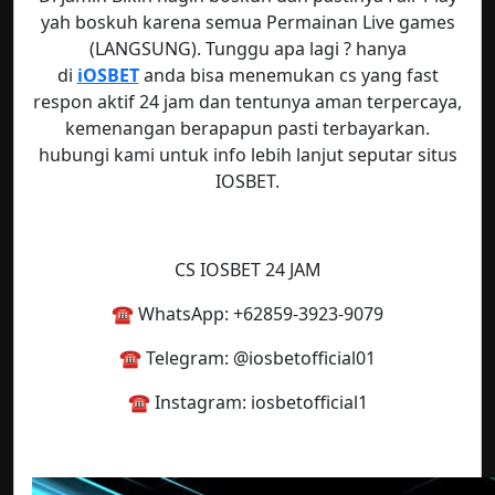
yah boskuh karena semua Permainan Live games
(LANGSUNG). Tunggu apa lagi ? hanya
di
iOSBET
anda bisa menemukan cs yang fast
respon aktif 24 jam dan tentunya aman terpercaya,
kemenangan berapapun pasti terbayarkan.
hubungi kami untuk info lebih lanjut seputar situs
IOSBET.
CS IOSBET 24 JAM
☎️ WhatsApp: +62859-3923-9079
☎️ Telegram: @iosbetofficial01
☎️ Instagram: iosbetofficial1