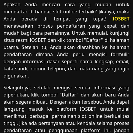
Apakah Anda mencari cara yang mudah untuk
mendaftar di bandar slot online terbaik? Jika iya, maka
Anda berada di tempat yang tepat!
IOSBET
menawarkan proses pendaftaran yang cepat dan
mudah bagi para pemainnya. Untuk memulai, kunjungi
situs resmi IOSBET dan klik tombol "Daftar" di halaman
utama. Setelah itu, Anda akan diarahkan ke halaman
pendaftaran dimana Anda perlu mengisi formulir
dengan informasi dasar seperti nama lengkap, email,
kata sandi, nomor telepon, dan mata uang yang ingin
digunakan.
Selanjutnya, setelah mengisi semua informasi yang
diperlukan, klik tombol "Daftar" dan akun baru Anda
akan segera dibuat. Dengan akun tersebut, Anda dapat
langsung masuk ke platform IOSBET untuk mulai
menikmati berbagai permainan slot online berkualitas
tinggi. Jika ada pertanyaan atau kendala selama proses
pendaftaran atau penggunaan platform ini, jangan