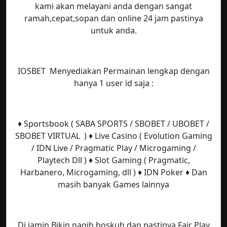
kami akan melayani anda dengan sangat
ramah,cepat,sopan dan online 24 jam pastinya
untuk anda.
IOSBET Menyediakan Permainan lengkap dengan
hanya 1 user id saja :
♦️ Sportsbook ( SABA SPORTS / SBOBET / UBOBET /
SBOBET VIRTUAL ) ♦️ Live Casino ( Evolution Gaming
/ IDN Live / Pragmatic Play / Microgaming /
Playtech Dll ) ♦️ Slot Gaming ( Pragmatic,
Harbanero, Microgaming, dll ) ♦️ IDN Poker ♦️ Dan
masih banyak Games lainnya
Di jamin Bikin nagih boskuh dan pastinya Fair Play