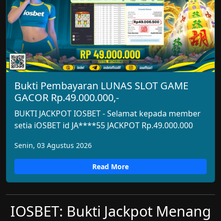
Bukti Pembayaran LUNAS SLOT GAME
GACOR Rp.49.000.000,-
BUKTI JACKPOT IOSBET - Selamat kepada member
setia iOSBET id JA****55 JACKPOT Rp.49.000.000
Senin, 03 Agustus 2026
Read More
IOSBET: Bukti Jackpot Menang