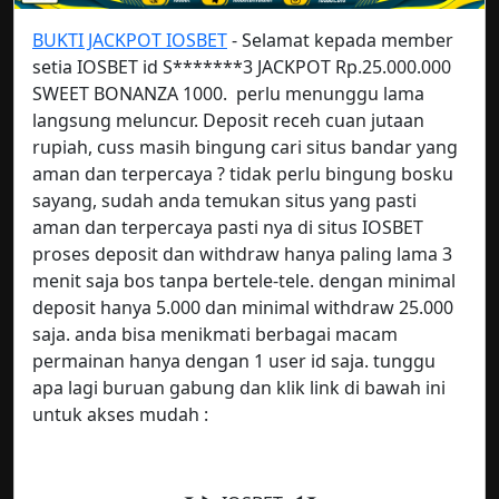
BUKTI JACKPOT IOSBET
- Selamat kepada member
setia IOSBET id S*******3 JACKPOT Rp.25.000.000
SWEET BONANZA 1000. perlu menunggu lama
langsung meluncur. Deposit receh cuan jutaan
rupiah, cuss masih bingung cari situs bandar yang
aman dan terpercaya ? tidak perlu bingung bosku
sayang, sudah anda temukan situs yang pasti
aman dan terpercaya pasti nya di situs IOSBET
proses deposit dan withdraw hanya paling lama 3
menit saja bos tanpa bertele-tele. dengan minimal
deposit hanya 5.000 dan minimal withdraw 25.000
saja. anda bisa menikmati berbagai macam
permainan hanya dengan 1 user id saja. tunggu
apa lagi buruan gabung dan klik link di bawah ini
untuk akses mudah :