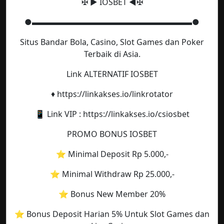
✠ ► IOSBET ◄✠
●▬▬▬▬▬▬▬▬▬▬▬▬▬▬▬▬▬▬▬▬●
Situs Bandar Bola, Casino, Slot Games dan Poker
Terbaik di Asia.
Link ALTERNATIF IOSBET
♦️ https://linkakses.io/linkrotator
📱 Link VIP : https://linkakses.io/csiosbet
PROMO BONUS IOSBET
⭐️ Minimal Deposit Rp 5.000,-
⭐️ Minimal Withdraw Rp 25.000,-
⭐️ Bonus New Member 20%
⭐️ Bonus Deposit Harian 5% Untuk Slot Games dan