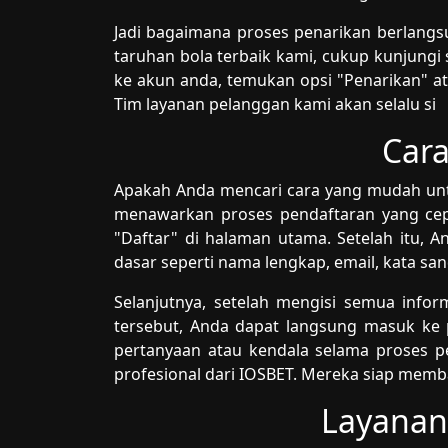
Jadi bagaimana proses penarikan berlangs
taruhan bola terbaik kami, cukup kunjungi
ke akun anda, temukan opsi "Penarikan" at
Tim layanan pelanggan kami akan selalu si
Cara
Apakah Anda mencari cara yang mudah untuk
menawarkan proses pendaftaran yang cep
"Daftar" di halaman utama. Setelah itu, 
dasar seperti nama lengkap, email, kata sa
Selanjutnya, setelah mengisi semua info
tersebut, Anda dapat langsung masuk ke p
pertanyaan atau kendala selama proses p
profesional dari IOSBET. Mereka siap memban
Layanan