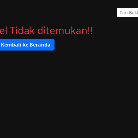
kel Tidak ditemukan!!
Kembali ke Beranda