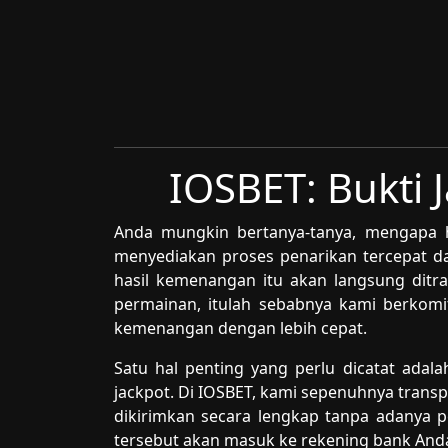
IOSBET: Bukti
Anda mungkin bertanya-tanya, mengapa
menyediakan proses penarikan tercepat dan
hasil kemenangan itu akan langsung ditr
permainan, itulah sebabnya kami berkom
kemenangan dengan lebih cepat.
Satu hal penting yang perlu dicatat ada
jackpot. Di IOSBET, kami sepenuhnya tran
dikirimkan secara lengkap tanpa adanya 
tersebut akan masuk ke rekening bank Anda