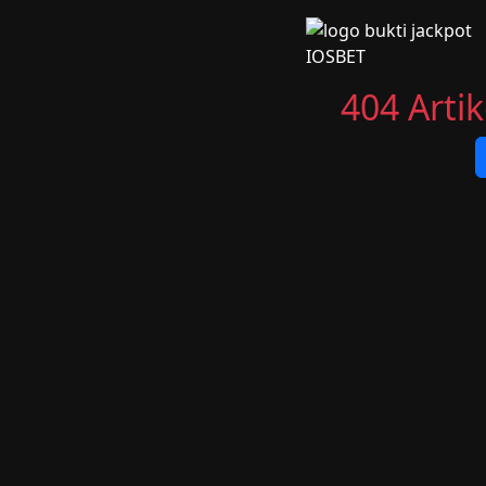
404 Arti