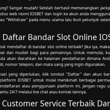
ung? Sangat mudah! Setelah berhasil memenangkan jackpot
 situs web resmi IOSBET dan login ke akun anda menggunak
au "Withdraw" pada menu utama lalu ikuti petunjuk sela
 Daftar Bandar Slot Online I
 mendaftar di bandar slot online terbaik? Jika iya, mak
at dan mudah bagi para pemainnya. Untuk memulai, kunj
Anda akan diarahkan ke halaman pendaftaran dimana And
ndi, nomor telepon, dan mata uang yang ingin digunakan.
rmasi yang diperlukan, klik tombol "Daftar" dan akun b
latform IOSBET untuk mulai menikmati berbagai permainan
endaftaran atau penggunaan platform ini, jangan ragu
tu 24/7 melalui live chat atau kontak lainnya.
 Customer Service Terbaik Dar