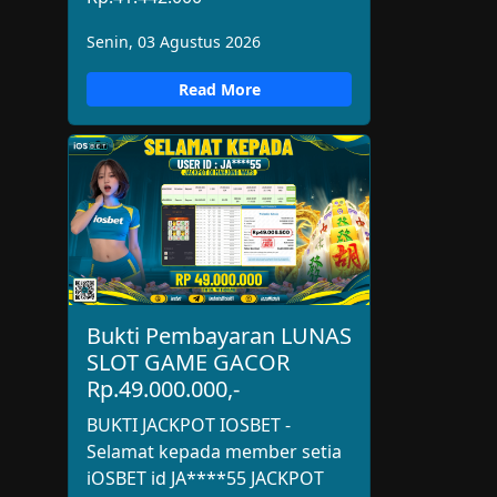
Senin, 03 Agustus 2026
Read More
Bukti Pembayaran LUNAS
SLOT GAME GACOR
Rp.49.000.000,-
BUKTI JACKPOT IOSBET -
Selamat kepada member setia
iOSBET id JA****55 JACKPOT