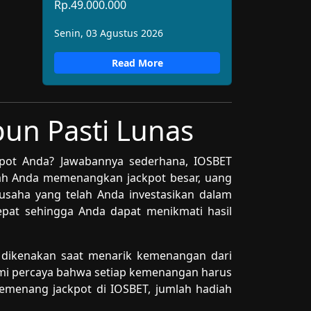
Rp.49.000.000
Senin, 03 Agustus 2026
Read More
un Pasti Lunas
ot Anda? Jawabannya sederhana, IOSBET
telah Anda memenangkan jackpot besar, uang
usaha yang telah Anda investasikan dalam
pat sehingga Anda dapat menikmati hasil
g dikenakan saat menarik kemenangan dari
ami percaya bahwa setiap kemenangan harus
emenang jackpot di IOSBET, jumlah hadiah