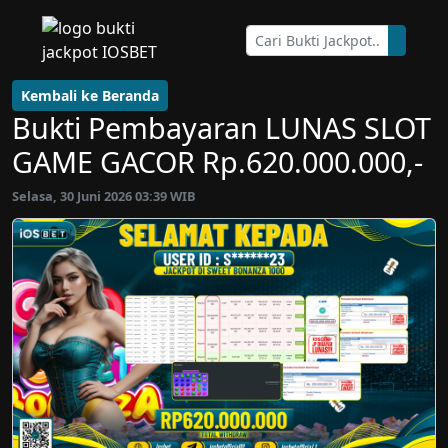
Kembali ke Beranda
Bukti Pembayaran LUNAS SLOT
GAME GACOR Rp.620.000.000,-
Selasa, 30 Juni 2026 03:39 WIB