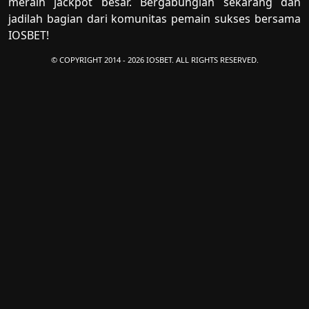
meraih jackpot besar. Bergabunglah sekarang dan
jadilah bagian dari komunitas pemain sukses bersama
IOSBET!
© COPYRIGHT 2014 - 2026 IOSBET. ALL RIGHTS RESERVED.