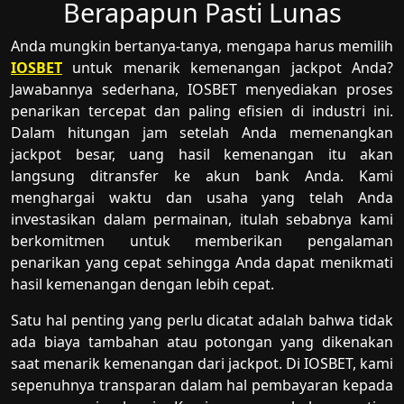
Berapapun Pasti Lunas
Anda mungkin bertanya-tanya, mengapa harus memilih
IOSBET
untuk menarik kemenangan jackpot Anda?
Jawabannya sederhana, IOSBET menyediakan proses
penarikan tercepat dan paling efisien di industri ini.
Dalam hitungan jam setelah Anda memenangkan
jackpot besar, uang hasil kemenangan itu akan
langsung ditransfer ke akun bank Anda. Kami
menghargai waktu dan usaha yang telah Anda
investasikan dalam permainan, itulah sebabnya kami
berkomitmen untuk memberikan pengalaman
penarikan yang cepat sehingga Anda dapat menikmati
hasil kemenangan dengan lebih cepat.
Satu hal penting yang perlu dicatat adalah bahwa tidak
ada biaya tambahan atau potongan yang dikenakan
saat menarik kemenangan dari jackpot. Di IOSBET, kami
sepenuhnya transparan dalam hal pembayaran kepada