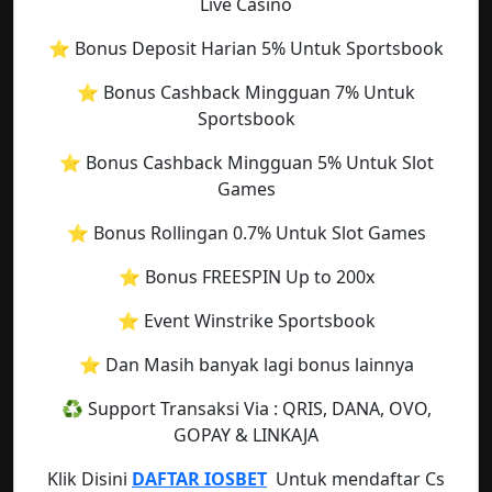
Live Casino
⭐️ Bonus Deposit Harian 5% Untuk Sportsbook
⭐️ Bonus Cashback Mingguan 7% Untuk
Sportsbook
⭐️ Bonus Cashback Mingguan 5% Untuk Slot
Games
⭐️ Bonus Rollingan 0.7% Untuk Slot Games
⭐️ Bonus FREESPIN Up to 200x
⭐️ Event Winstrike Sportsbook
⭐️ Dan Masih banyak lagi bonus lainnya
♻️ Support Transaksi Via : QRIS, DANA, OVO,
GOPAY & LINKAJA
Klik Disini
DAFTAR IOSBET
Untuk mendaftar Cs