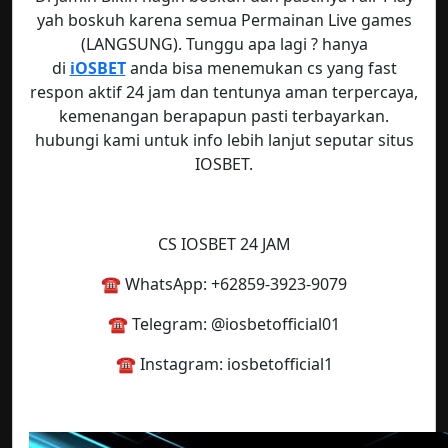
yah boskuh karena semua Permainan Live games
(LANGSUNG). Tunggu apa lagi ? hanya
di
iOSBET
anda bisa menemukan cs yang fast
respon aktif 24 jam dan tentunya aman terpercaya,
kemenangan berapapun pasti terbayarkan.
hubungi kami untuk info lebih lanjut seputar situs
IOSBET.
CS IOSBET 24 JAM
☎️ WhatsApp: +62859-3923-9079
☎️ Telegram: @iosbetofficial01
☎️ Instagram: iosbetofficial1