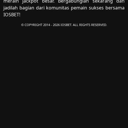
meraih jackpot besar. Bergabunglah sekarang dan
jadilah bagian dari komunitas pemain sukses bersama
IOSBET!
© COPYRIGHT 2014 - 2026 IOSBET. ALL RIGHTS RESERVED.