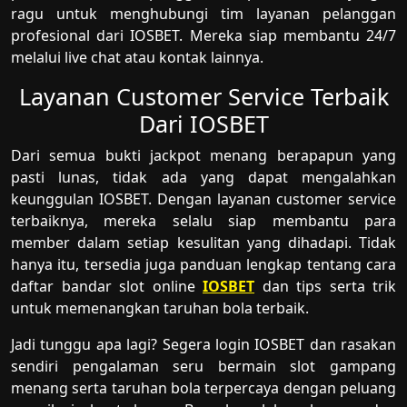
ragu untuk menghubungi tim layanan pelanggan
profesional dari IOSBET. Mereka siap membantu 24/7
melalui live chat atau kontak lainnya.
Layanan Customer Service Terbaik
Dari IOSBET
Dari semua bukti jackpot menang berapapun yang
pasti lunas, tidak ada yang dapat mengalahkan
keunggulan IOSBET. Dengan layanan customer service
terbaiknya, mereka selalu siap membantu para
member dalam setiap kesulitan yang dihadapi. Tidak
hanya itu, tersedia juga panduan lengkap tentang cara
daftar bandar slot online
IOSBET
dan tips serta trik
untuk memenangkan taruhan bola terbaik.
Jadi tunggu apa lagi? Segera login IOSBET dan rasakan
sendiri pengalaman seru bermain slot gampang
menang serta taruhan bola terpercaya dengan peluang