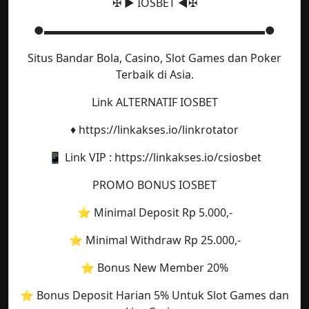
✠ ► IOSBET ◄✠
●▬▬▬▬▬▬▬▬▬▬▬▬▬▬▬▬▬▬▬▬●
Situs Bandar Bola, Casino, Slot Games dan Poker
Terbaik di Asia.
Link ALTERNATIF IOSBET
♦️ https://linkakses.io/linkrotator
📱 Link VIP : https://linkakses.io/csiosbet
PROMO BONUS IOSBET
⭐️ Minimal Deposit Rp 5.000,-
⭐️ Minimal Withdraw Rp 25.000,-
⭐️ Bonus New Member 20%
⭐️ Bonus Deposit Harian 5% Untuk Slot Games dan