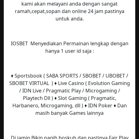
kami akan melayani anda dengan sangat
ramah,cepat,sopan dan online 24 jam pastinya
untuk anda.
IOSBET Menyediakan Permainan lengkap dengan
hanya 1 user id saja :
♦️ Sportsbook ( SABA SPORTS / SBOBET / UBOBET /
SBOBET VIRTUAL ) ♦️ Live Casino ( Evolution Gaming
/ IDN Live / Pragmatic Play / Microgaming /
Playtech Dll ) ♦️ Slot Gaming ( Pragmatic,
Harbanero, Microgaming, dll ) ♦️ IDN Poker ♦️ Dan
masih banyak Games lainnya
Di jamin Bikin nagih boskuh dan pastinya Fair Play