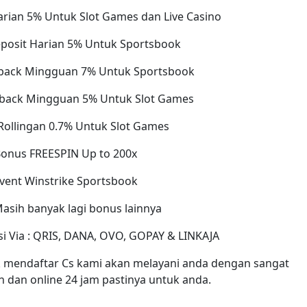
rian 5% Untuk Slot Games dan Live Casino
posit Harian 5% Untuk Sportsbook
back Mingguan 7% Untuk Sportsbook
back Mingguan 5% Untuk Slot Games
Rollingan 0.7% Untuk Slot Games
Bonus FREESPIN Up to 200x
vent Winstrike Sportsbook
asih banyak lagi bonus lainnya
i Via : QRIS, DANA, OVO, GOPAY & LINKAJA
mendaftar Cs kami akan melayani anda dengan sangat
 dan online 24 jam pastinya untuk anda.