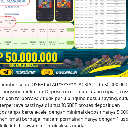
member setia IOSBET id AU******Y JACKPOT Rp.50.000.000
angsung meluncur. Deposit receh cuan jutaan rupiah, cus
an dan terpercaya ? tidak perlu bingung bosku sayang, su
erpercaya pasti nya di situs IOSBET proses deposit dan
bos tanpa bertele-tele. dengan minimal deposit hanya 5.00
a menikmati berbagai macam permainan hanya dengan 1 use
lik link di bawah ini untuk akses mudah :