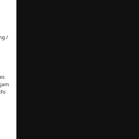
ng /
es
 jam
nfo