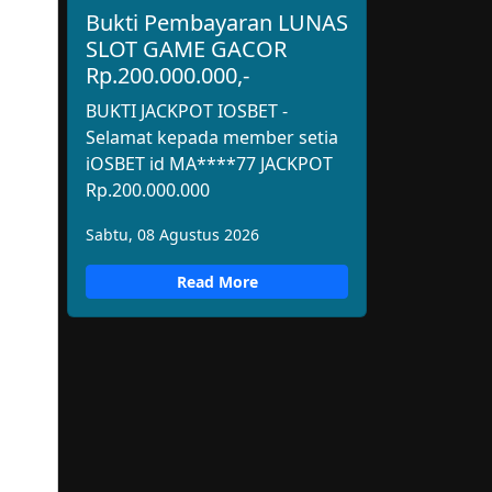
Bukti Pembayaran LUNAS
SLOT GAME GACOR
Rp.200.000.000,-
BUKTI JACKPOT IOSBET -
Selamat kepada member setia
iOSBET id MA****77 JACKPOT
Rp.200.000.000
Sabtu, 08 Agustus 2026
Read More