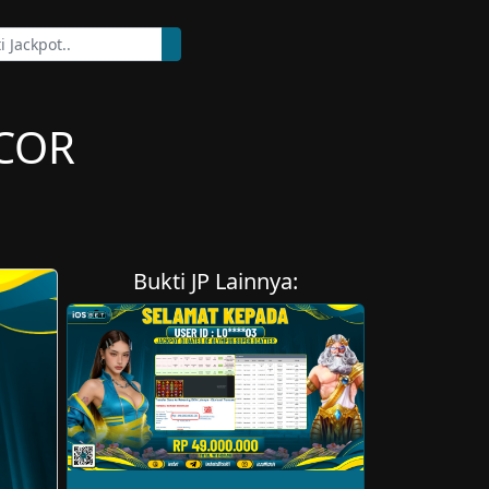
ACOR
Bukti JP Lainnya: