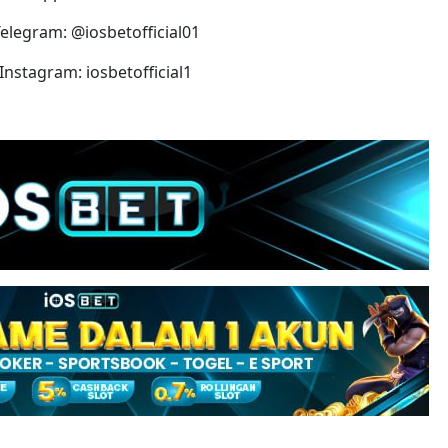
elegram: @iosbetofficial01
Instagram: iosbetofficial1