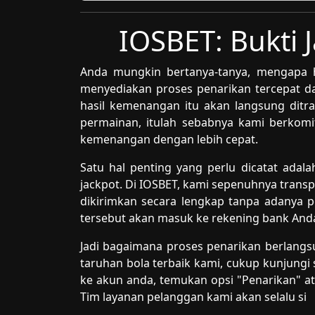
IOSBET: Bukti
Anda mungkin bertanya-tanya, mengapa
menyediakan proses penarikan tercepat dan
hasil kemenangan itu akan langsung ditr
permainan, itulah sebabnya kami berkom
kemenangan dengan lebih cepat.
Satu hal penting yang perlu dicatat ada
jackpot. Di IOSBET, kami sepenuhnya tran
dikirimkan secara lengkap tanpa adanya 
tersebut akan masuk ke rekening bank Anda
Jadi bagaimana proses penarikan berlangs
taruhan bola terbaik kami, cukup kunjungi
ke akun anda, temukan opsi "Penarikan" at
Tim layanan pelanggan kami akan selalu si