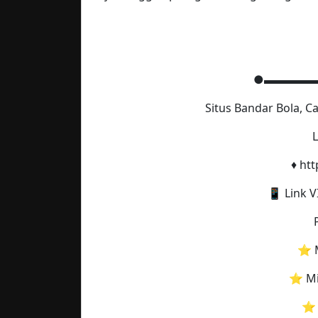
●▬▬▬▬
Situs Bandar Bola, C
♦️ ht
📱 Link V
⭐️ 
⭐️ Mi
⭐️