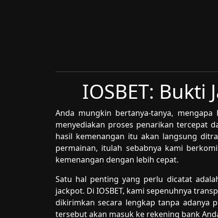
IOSBET: Bukti
Anda mungkin bertanya-tanya, mengapa
menyediakan proses penarikan tercepat dan
hasil kemenangan itu akan langsung ditr
permainan, itulah sebabnya kami berkom
kemenangan dengan lebih cepat.
Satu hal penting yang perlu dicatat ada
jackpot. Di IOSBET, kami sepenuhnya tran
dikirimkan secara lengkap tanpa adanya 
tersebut akan masuk ke rekening bank Anda