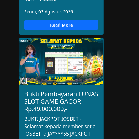
Senin, 03 Agustus 2026
Read More
Bukti Pembayaran LUNAS
SLOT GAME GACOR
Rp.49.000.000,-
BUKTI JACKPOT IOSBET -
Selamat kepada member setia
iOSBET id JA****55 JACKPOT