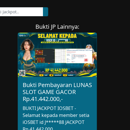
Bukti JP Lainnya:
Bukti Pembayaran LUNAS
SLOT GAME GACOR
Rp.41.442.000,-
BUKTI JACKPOT IOSBET -
Selamat kepada member setia
iOSBET id J*****88 JACKPOT
Rp.41.442.000