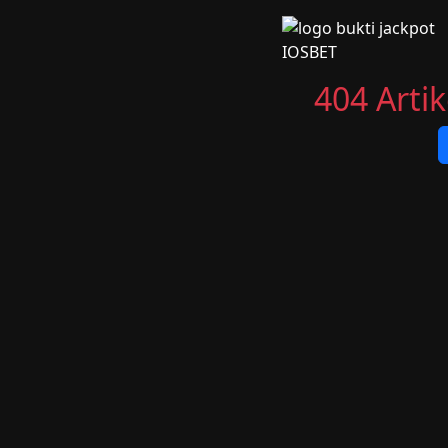
404 Arti