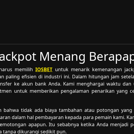
 Jackpot Menang Berapap
 harus memilih
IOSBET
untuk menarik kemenangan jackp
 paling efisien di industri ini. Dalam hitungan jam se
ansfer ke akun bank Anda. Kami menghargai waktu dan 
itmen untuk memberikan pengalaman penarikan yang ce
lah bahwa tidak ada biaya tambahan atau potongan yan
sparan dalam hal pembayaran kepada para pemain kami. K
pemotongan apapun. Itu sebabnya ketika Anda menjadi p
 tanpa dikurangi sedikit pun.