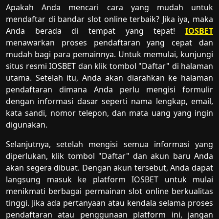
Apakah Anda mencari cara yang mudah untuk
mendaftar di bandar slot online terbaik? Jika iya, maka
Anda berada di tempat yang tepat!
IOSBET
menawarkan proses pendaftaran yang cepat dan
mudah bagi para pemainnya. Untuk memulai, kunjungi
situs resmi IOSBET dan klik tombol "Daftar" di halaman
utama. Setelah itu, Anda akan diarahkan ke halaman
pendaftaran dimana Anda perlu mengisi formulir
dengan informasi dasar seperti nama lengkap, email,
kata sandi, nomor telepon, dan mata uang yang ingin
digunakan.
Selanjutnya, setelah mengisi semua informasi yang
diperlukan, klik tombol "Daftar" dan akun baru Anda
akan segera dibuat. Dengan akun tersebut, Anda dapat
langsung masuk ke platform IOSBET untuk mulai
menikmati berbagai permainan slot online berkualitas
tinggi. Jika ada pertanyaan atau kendala selama proses
pendaftaran atau penggunaan platform ini, jangan