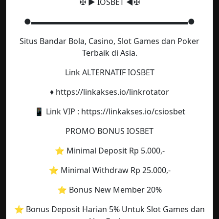
✠ ► IOSBET ◄✠
●▬▬▬▬▬▬▬▬▬▬▬▬▬▬▬▬▬▬▬▬●
Situs Bandar Bola, Casino, Slot Games dan Poker
Terbaik di Asia.
Link ALTERNATIF IOSBET
♦️ https://linkakses.io/linkrotator
📱 Link VIP : https://linkakses.io/csiosbet
PROMO BONUS IOSBET
⭐️ Minimal Deposit Rp 5.000,-
⭐️ Minimal Withdraw Rp 25.000,-
⭐️ Bonus New Member 20%
⭐️ Bonus Deposit Harian 5% Untuk Slot Games dan