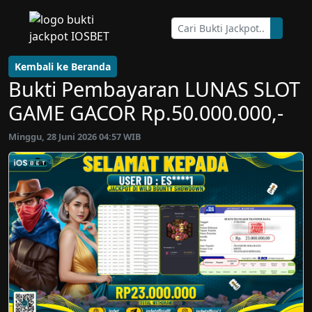
Kembali ke Beranda
Bukti Pembayaran LUNAS SLOT
GAME GACOR Rp.50.000.000,-
Minggu, 28 Juni 2026 04:57 WIB