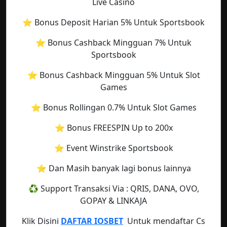
Live Casino
⭐️ Bonus Deposit Harian 5% Untuk Sportsbook
⭐️ Bonus Cashback Mingguan 7% Untuk
Sportsbook
⭐️ Bonus Cashback Mingguan 5% Untuk Slot
Games
⭐️ Bonus Rollingan 0.7% Untuk Slot Games
⭐️ Bonus FREESPIN Up to 200x
⭐️ Event Winstrike Sportsbook
⭐️ Dan Masih banyak lagi bonus lainnya
♻️ Support Transaksi Via : QRIS, DANA, OVO,
GOPAY & LINKAJA
Klik Disini
DAFTAR IOSBET
Untuk mendaftar Cs