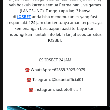
yah boskuh karena semua Permainan Live games
(LANGSUNG). Tunggu apa lagi ? hanya
di
iOSBET
anda bisa menemukan cs yang fast
respon aktif 24 jam dan tentunya aman terpercaya,
kemenangan berapapun pasti terbayarkan.
hubungi kami untuk info lebih lanjut seputar situs
IOSBET.
CS IOSBET 24 JAM
☎️ WhatsApp: +62859-3923-9079
☎️ Telegram: @iosbetofficial01
☎️ Instagram: iosbetofficial1