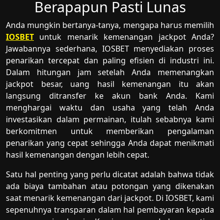
Berapapun Pasti Lunas
Anda mungkin bertanya-tanya, mengapa harus memilih
IOSBET
untuk menarik kemenangan jackpot Anda?
Jawabannya sederhana, IOSBET menyediakan proses
penarikan tercepat dan paling efisien di industri ini.
Dalam hitungan jam setelah Anda memenangkan
jackpot besar, uang hasil kemenangan itu akan
langsung ditransfer ke akun bank Anda. Kami
menghargai waktu dan usaha yang telah Anda
investasikan dalam permainan, itulah sebabnya kami
berkomitmen untuk memberikan pengalaman
penarikan yang cepat sehingga Anda dapat menikmati
hasil kemenangan dengan lebih cepat.
Satu hal penting yang perlu dicatat adalah bahwa tidak
ada biaya tambahan atau potongan yang dikenakan
saat menarik kemenangan dari jackpot. Di IOSBET, kami
sepenuhnya transparan dalam hal pembayaran kepada