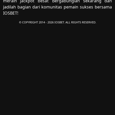
meraih jackpot besar. Bergabunglah sekarang dan
jadilah bagian dari komunitas pemain sukses bersama
IOSBET!
© COPYRIGHT 2014 - 2026 IOSBET. ALL RIGHTS RESERVED.