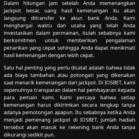
Dalam hitungan jam setelah Anda memenangkan
jackpot besar, uang hasil kemenangan itu akan
langsung ditransfer ke akun bank Anda. Kami
menghargai waktu dan usaha yang telah Anda
investasikan dalam permainan, itulah sebabnya kami
berkomitmen untuk memberikan pengalaman
penarikan yang cepat sehingga Anda dapat menikmati
hasil kemenangan dengan lebih cepat.
Satu hal penting yang perlu dicatat adalah bahwa tidak
ada biaya tambahan atau potongan yang dikenakan
saat menarik kemenangan dari jackpot. Di IOSBET, kami
sepenuhnya transparan dalam hal pembayaran kepada
para pemain kami. Kami percaya bahwa setiap
kemenangan harus dikirimkan secara lengkap tanpa
adanya pemotongan apapun. Itu sebabnya ketika Anda
menjadi pemenang jackpot di IOSBET, jumlah hadiah
tersebut akan masuk ke rekening bank Anda tanpa
dikurangi sedikit pun.