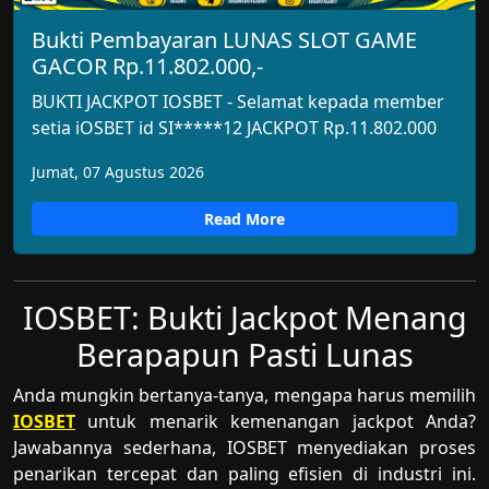
Bukti Pembayaran LUNAS SLOT GAME
GACOR Rp.11.802.000,-
BUKTI JACKPOT IOSBET - Selamat kepada member
setia iOSBET id SI*****12 JACKPOT Rp.11.802.000
Jumat, 07 Agustus 2026
Read More
IOSBET: Bukti Jackpot Menang
Berapapun Pasti Lunas
Anda mungkin bertanya-tanya, mengapa harus memilih
IOSBET
untuk menarik kemenangan jackpot Anda?
Jawabannya sederhana, IOSBET menyediakan proses
penarikan tercepat dan paling efisien di industri ini.