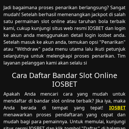
Jadi bagaimana proses penarikan berlangsung? Sangat
mudah! Setelah berhasil memenangkan jackpot di salah
satu permainan slot online atau taruhan bola terbaik
kami, cukup kunjungi situs web resmi IOSBET dan login
ke akun anda menggunakan detail login iosbet anda.
Setelah masuk ke akun anda, temukan opsi "Penarikan"
atau "Withdraw" pada menu utama lalu ikuti petunjuk
selanjutnya untuk melengkapi proses penarikan. Tim
layanan pelanggan kami akan selalu si
Cara Daftar Bandar Slot Online
IOSBET
Apakah Anda mencari cara yang mudah untuk
mendaftar di bandar slot online terbaik? Jika iya, maka
Anda berada di tempat yang tepat!
IOSBET
menawarkan proses pendaftaran yang cepat dan
mudah bagi para pemainnya. Untuk memulai, kunjungi
situs resmi IOSBET dan klik tombol "Daftar" di halaman