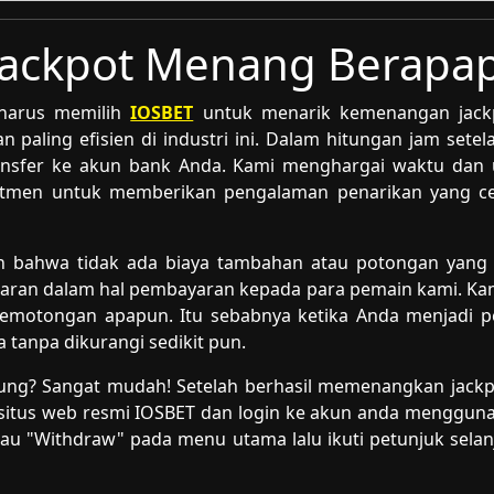
 Jackpot Menang Berapap
 harus memilih
IOSBET
untuk menarik kemenangan jackp
 paling efisien di industri ini. Dalam hitungan jam se
ansfer ke akun bank Anda. Kami menghargai waktu dan 
itmen untuk memberikan pengalaman penarikan yang ce
lah bahwa tidak ada biaya tambahan atau potongan yan
sparan dalam hal pembayaran kepada para pemain kami. K
pemotongan apapun. Itu sebabnya ketika Anda menjadi p
 tanpa dikurangi sedikit pun.
ung? Sangat mudah! Setelah berhasil memenangkan jackpot
 situs web resmi IOSBET dan login ke akun anda menggunak
au "Withdraw" pada menu utama lalu ikuti petunjuk sela