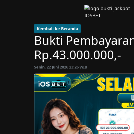
Kembali ke Beranda
Bukti Pembayar
Rp.43.000.000,-
Senin, 22 Juni 2026 23:26 WIB