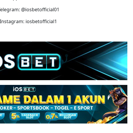
elegram: @iosbetofficial01
Instagram: iosbetofficial1