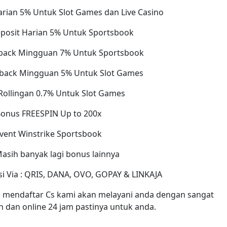
rian 5% Untuk Slot Games dan Live Casino
posit Harian 5% Untuk Sportsbook
back Mingguan 7% Untuk Sportsbook
back Mingguan 5% Untuk Slot Games
Rollingan 0.7% Untuk Slot Games
Bonus FREESPIN Up to 200x
vent Winstrike Sportsbook
asih banyak lagi bonus lainnya
i Via : QRIS, DANA, OVO, GOPAY & LINKAJA
mendaftar Cs kami akan melayani anda dengan sangat
 dan online 24 jam pastinya untuk anda.