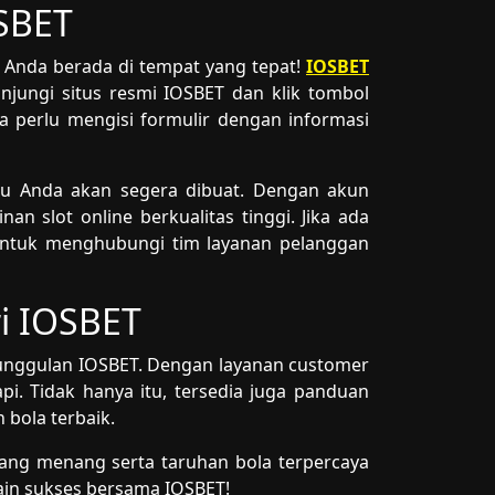
OSBET
a Anda berada di tempat yang tepat!
IOSBET
ungi situs resmi IOSBET dan klik tombol
a perlu mengisi formulir dengan informasi
aru Anda akan segera dibuat. Dengan akun
 slot online berkualitas tinggi. Jika ada
 untuk menghubungi tim layanan pelanggan
i IOSBET
eunggulan IOSBET. Dengan layanan customer
i. Tidak hanya itu, tersedia juga panduan
 bola terbaik.
pang menang serta taruhan bola terpercaya
ain sukses bersama IOSBET!