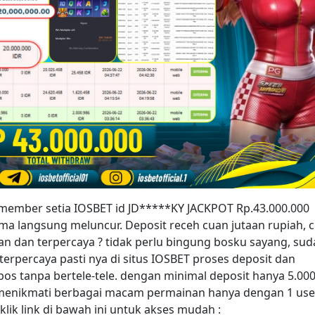
member setia IOSBET id JD*****KY JACKPOT Rp.43.000.000
a langsung meluncur. Deposit receh cuan jutaan rupiah, 
an dan terpercaya ? tidak perlu bingung bosku sayang, su
erpercaya pasti nya di situs IOSBET proses deposit dan
bos tanpa bertele-tele. dengan minimal deposit hanya 5.00
a menikmati berbagai macam permainan hanya dengan 1 use
lik link di bawah ini untuk akses mudah :