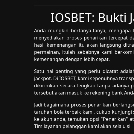
IOSBET: Bukti
Anda mungkin bertanya-tanya, mengapa
menyediakan proses penarikan tercepat dan
hasil kemenangan itu akan langsung ditr
permainan, itulah sebabnya kami berkom
kemenangan dengan lebih cepat.
Satu hal penting yang perlu dicatat ada
jackpot. Di IOSBET, kami sepenuhnya tran
dikirimkan secara lengkap tanpa adanya 
tersebut akan masuk ke rekening bank Anda
Jadi bagaimana proses penarikan berlangs
taruhan bola terbaik kami, cukup kunjungi
ke akun anda, temukan opsi "Penarikan" at
Tim layanan pelanggan kami akan selalu si