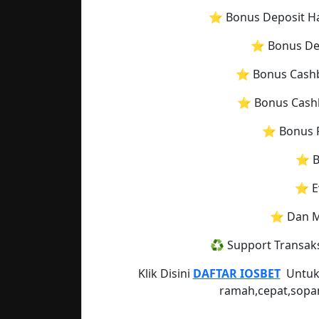
⭐️ Bonus Deposit Ha
⭐️ Bonus De
⭐️ Bonus Cash
⭐️ Bonus Cash
⭐️ Bonus 
⭐️ 
⭐️ E
⭐️ Dan M
♻️ Support Transaks
Klik Disini
DAFTAR IOSBET
Untuk 
ramah,cepat,sopan