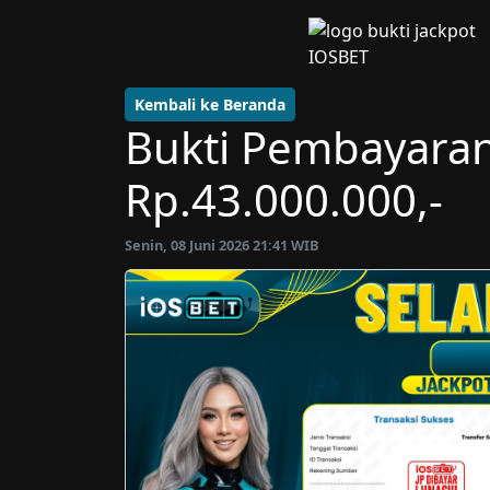
Kembali ke Beranda
Bukti Pembayar
Rp.43.000.000,-
Senin, 08 Juni 2026 21:41 WIB