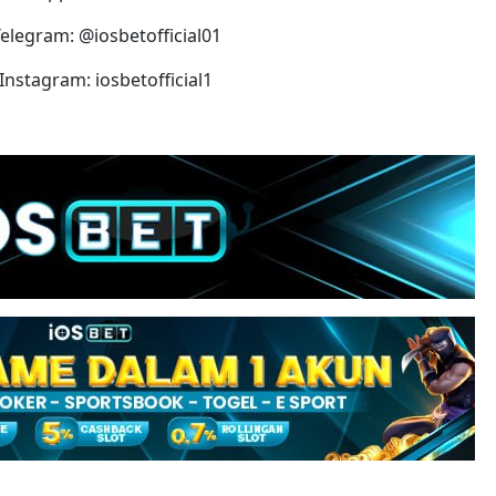
elegram: @iosbetofficial01
Instagram: iosbetofficial1