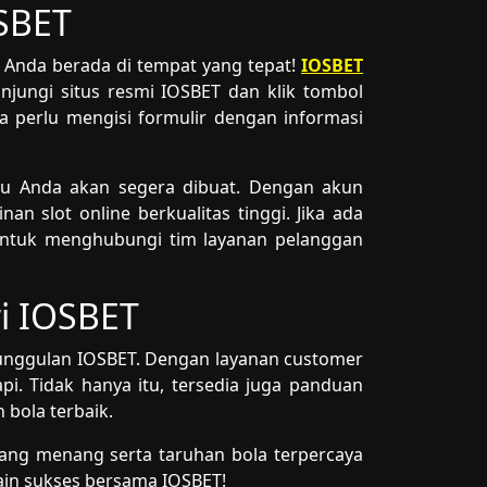
OSBET
a Anda berada di tempat yang tepat!
IOSBET
ungi situs resmi IOSBET dan klik tombol
a perlu mengisi formulir dengan informasi
aru Anda akan segera dibuat. Dengan akun
 slot online berkualitas tinggi. Jika ada
 untuk menghubungi tim layanan pelanggan
i IOSBET
eunggulan IOSBET. Dengan layanan customer
i. Tidak hanya itu, tersedia juga panduan
 bola terbaik.
pang menang serta taruhan bola terpercaya
ain sukses bersama IOSBET!