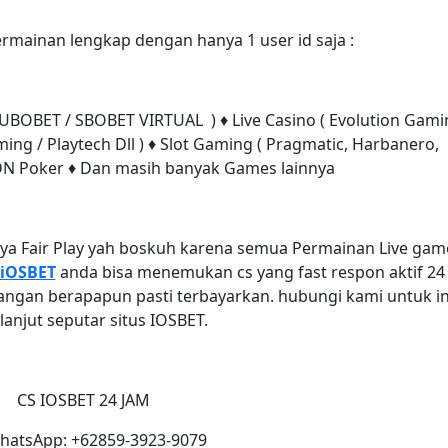
mainan lengkap dengan hanya 1 user id saja :
UBOBET / SBOBET VIRTUAL ) ♦️ Live Casino ( Evolution Gami
ing / Playtech Dll ) ♦️ Slot Gaming ( Pragmatic, Harbanero,
 IDN Poker ♦️ Dan masih banyak Games lainnya
nya Fair Play yah boskuh karena semua Permainan Live gam
iOSBET
anda bisa menemukan cs yang fast respon aktif 24
ngan berapapun pasti terbayarkan. hubungi kami untuk i
 lanjut seputar situs IOSBET.
CS IOSBET 24 JAM
hatsApp: +62859-3923-9079