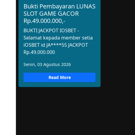
Bukti Pembayaran LUNAS
SLOT GAME GACOR
Rp.49.000.000,-
BUKTI JACKPOT IOSBET -
Selamat kepada member setia
iOSBET id JA****55 JACKPOT
Rp.49.000.000
Senin, 03 Agustus 2026
Read More