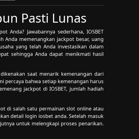
un Pasti Lunas
ot Anda? Jawabannya sederhana, IOSBET
telah Anda memenangkan jackpot besar, uang
usaha yang telah Anda investasikan dalam
pat sehingga Anda dapat menikmati hasil
g dikenakan saat menarik kemenangan dari
ami percaya bahwa setiap kemenangan harus
emenang jackpot di IOSBET, jumlah hadiah
 di salah satu permainan slot online atau
an detail login iosbet anda. Setelah masuk
njutnya untuk melengkapi proses penarikan.