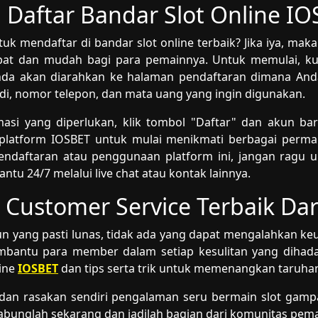
 Daftar Bandar Slot Online I
 mendaftar di bandar slot online terbaik? Jika iya, mak
at dan mudah bagi para pemainnya. Untuk memulai, kunj
Anda akan diarahkan ke halaman pendaftaran dimana And
ndi, nomor telepon, dan mata uang yang ingin digunakan.
rmasi yang diperlukan, klik tombol "Daftar" dan akun b
latform IOSBET untuk mulai menikmati berbagai permainan
endaftaran atau penggunaan platform ini, jangan ragu
tu 24/7 melalui live chat atau kontak lainnya.
 Customer Service Terbaik Dar
n yang pasti lunas, tidak ada yang dapat mengalahkan k
embantu para member dalam setiap kesulitan yang dihadap
line
IOSBET
dan tips serta trik untuk memenangkan taruhan
T dan rasakan sendiri pengalaman seru bermain slot gam
abunglah sekarang dan jadilah bagian dari komunitas pem