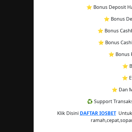
⭐️ Bonus Deposit Ha
⭐️ Bonus De
⭐️ Bonus Cash
⭐️ Bonus Cash
⭐️ Bonus 
⭐️ 
⭐️ E
⭐️ Dan M
♻️ Support Transaks
Klik Disini
DAFTAR IOSBET
Untuk 
ramah,cepat,sopan