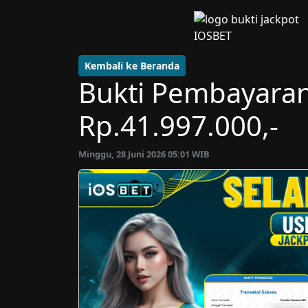
Kembali ke Beranda
Bukti Pembayar
Rp.41.997.000,-
Minggu, 28 Juni 2026 05:01 WIB