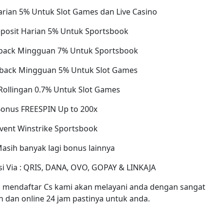
rian 5% Untuk Slot Games dan Live Casino
posit Harian 5% Untuk Sportsbook
back Mingguan 7% Untuk Sportsbook
back Mingguan 5% Untuk Slot Games
Rollingan 0.7% Untuk Slot Games
Bonus FREESPIN Up to 200x
vent Winstrike Sportsbook
asih banyak lagi bonus lainnya
i Via : QRIS, DANA, OVO, GOPAY & LINKAJA
mendaftar Cs kami akan melayani anda dengan sangat
 dan online 24 jam pastinya untuk anda.