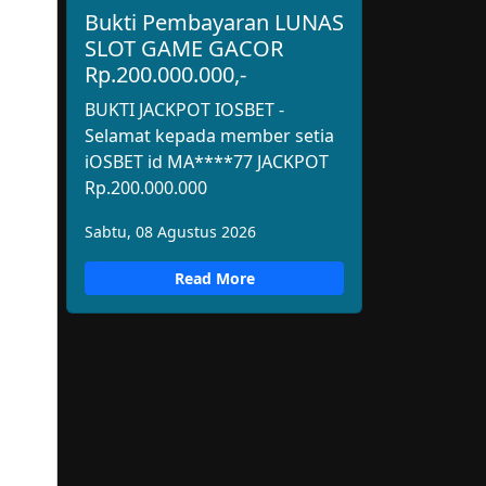
Bukti Pembayaran LUNAS
SLOT GAME GACOR
Rp.200.000.000,-
BUKTI JACKPOT IOSBET -
Selamat kepada member setia
iOSBET id MA****77 JACKPOT
Rp.200.000.000
Sabtu, 08 Agustus 2026
Read More