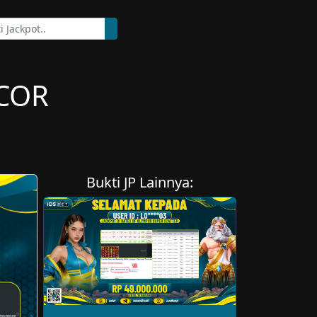
ACOR
Bukti JP Lainnya: