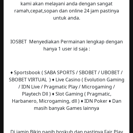
kami akan melayani anda dengan sangat
ramah,cepat,sopan dan online 24 jam pastinya
untuk anda.
IOSBET Menyediakan Permainan lengkap dengan
hanya 1 user id saja :
♦️ Sportsbook ( SABA SPORTS / SBOBET / UBOBET /
SBOBET VIRTUAL ) ♦️ Live Casino ( Evolution Gaming
/ IDN Live / Pragmatic Play / Microgaming /
Playtech Dll ) ♦️ Slot Gaming ( Pragmatic,
Harbanero, Microgaming, dll ) ♦️ IDN Poker ♦️ Dan
masih banyak Games lainnya
Di jamin Bikin nagih boskuh dan pastinya Fair Play