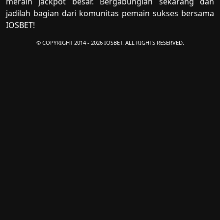
meraih jackpot besar. Bergabunglah sekarang dan
jadilah bagian dari komunitas pemain sukses bersama
IOSBET!
© COPYRIGHT 2014 - 2026 IOSBET. ALL RIGHTS RESERVED.