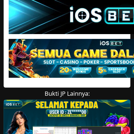
Bukti JP Lainnya: