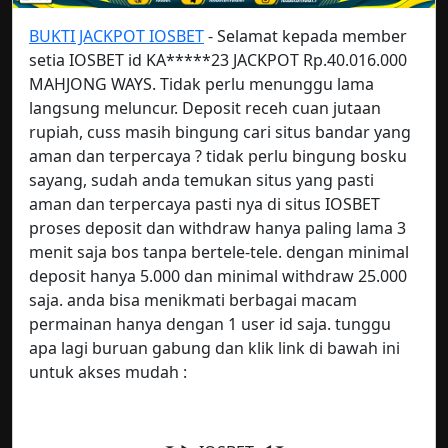
BUKTI JACKPOT IOSBET
- Selamat kepada member
setia IOSBET id KA*****23 JACKPOT Rp.40.016.000
MAHJONG WAYS. Tidak perlu menunggu lama
langsung meluncur. Deposit receh cuan jutaan
rupiah, cuss masih bingung cari situs bandar yang
aman dan terpercaya ? tidak perlu bingung bosku
sayang, sudah anda temukan situs yang pasti
aman dan terpercaya pasti nya di situs IOSBET
proses deposit dan withdraw hanya paling lama 3
menit saja bos tanpa bertele-tele. dengan minimal
deposit hanya 5.000 dan minimal withdraw 25.000
saja. anda bisa menikmati berbagai macam
permainan hanya dengan 1 user id saja. tunggu
apa lagi buruan gabung dan klik link di bawah ini
untuk akses mudah :