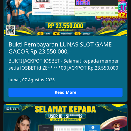
Bukti Pembayaran LUNAS SLOT GAME
GACOR Rp.23.550.000,-
BUKTI JACKPOT IOSBET - Selamat kepada member
setia iOSBET id ZE*****00 JACKPOT Rp.23.550.000
Jumat, 07 Agustus 2026
Read More