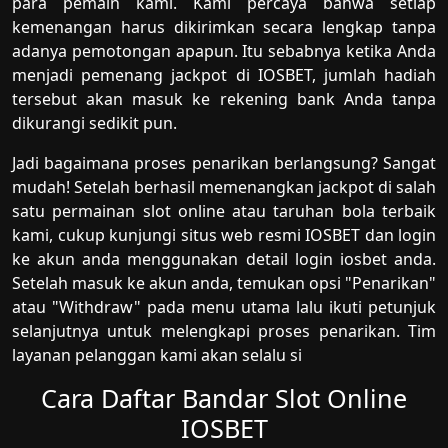
para pemain kami. Kami percaya bahwa setiap
kemenangan harus dikirimkan secara lengkap tanpa
adanya pemotongan apapun. Itu sebabnya ketika Anda
menjadi pemenang jackpot di IOSBET, jumlah hadiah
tersebut akan masuk ke rekening bank Anda tanpa
dikurangi sedikit pun.
Jadi bagaimana proses penarikan berlangsung? Sangat
mudah! Setelah berhasil memenangkan jackpot di salah
satu permainan slot online atau taruhan bola terbaik
kami, cukup kunjungi situs web resmi IOSBET dan login
ke akun anda menggunakan detail login iosbet anda.
Setelah masuk ke akun anda, temukan opsi "Penarikan"
atau "Withdraw" pada menu utama lalu ikuti petunjuk
selanjutnya untuk melengkapi proses penarikan. Tim
layanan pelanggan kami akan selalu si
Cara Daftar Bandar Slot Online
IOSBET