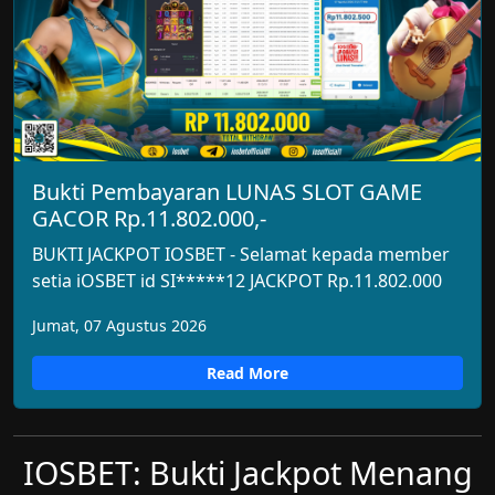
Bukti Pembayaran LUNAS SLOT GAME
GACOR Rp.11.802.000,-
BUKTI JACKPOT IOSBET - Selamat kepada member
setia iOSBET id SI*****12 JACKPOT Rp.11.802.000
Jumat, 07 Agustus 2026
Read More
IOSBET: Bukti Jackpot Menang