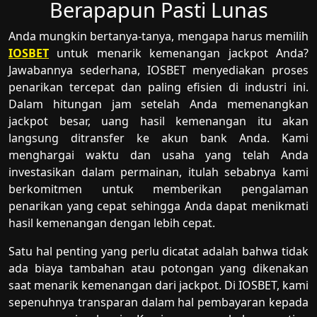
Berapapun Pasti Lunas
Anda mungkin bertanya-tanya, mengapa harus memilih
IOSBET
untuk menarik kemenangan jackpot Anda?
Jawabannya sederhana, IOSBET menyediakan proses
penarikan tercepat dan paling efisien di industri ini.
Dalam hitungan jam setelah Anda memenangkan
jackpot besar, uang hasil kemenangan itu akan
langsung ditransfer ke akun bank Anda. Kami
menghargai waktu dan usaha yang telah Anda
investasikan dalam permainan, itulah sebabnya kami
berkomitmen untuk memberikan pengalaman
penarikan yang cepat sehingga Anda dapat menikmati
hasil kemenangan dengan lebih cepat.
Satu hal penting yang perlu dicatat adalah bahwa tidak
ada biaya tambahan atau potongan yang dikenakan
saat menarik kemenangan dari jackpot. Di IOSBET, kami
sepenuhnya transparan dalam hal pembayaran kepada