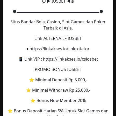
✠ ► IOSBET ◄✠
●▬▬▬▬▬▬▬▬▬▬▬▬▬▬▬▬▬▬▬▬●
Situs Bandar Bola, Casino, Slot Games dan Poker
Terbaik di Asia.
Link ALTERNATIF IOSBET
♦️ https://linkakses.io/linkrotator
📱 Link VIP : https://linkakses.io/csiosbet
PROMO BONUS IOSBET
⭐️ Minimal Deposit Rp 5.000,-
⭐️ Minimal Withdraw Rp 25.000,-
⭐️ Bonus New Member 20%
⭐️ Bonus Deposit Harian 5% Untuk Slot Games dan