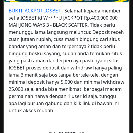
BUKTI JACKPOT IOSBET
- Selamat kepada member
setia IOSBET id W****U JACKPOT Rp.400.000.000
MAHJONG WAYS 3 - BLACK SCATTER. Tidak perlu
menunggu lama langsung meluncur. Deposit receh
cuan jutaan rupiah, cuss masih bingung cari situs
bandar yang aman dan terpercaya ? tidak perlu
bingung bosku sayang, sudah anda temukan situs
yang pasti aman dan terpercaya pasti nya di situs
IOSBET proses deposit dan withdraw hanya paling
lama 3 menit saja bos tanpa bertele-tele. dengan
minimal deposit hanya 5.000 dan minimal withdraw
25.000 saja. anda bisa menikmati berbagai macam
permainan hanya dengan 1 user id saja. tunggu
apa lagi buruan gabung dan klik link di bawah ini
untuk akses mudah :