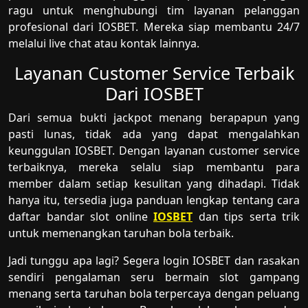
ragu untuk menghubungi tim layanan pelanggan
profesional dari IOSBET. Mereka siap membantu 24/7
melalui live chat atau kontak lainnya.
Layanan Customer Service Terbaik
Dari IOSBET
Dari semua bukti jackpot menang berapapun yang
pasti lunas, tidak ada yang dapat mengalahkan
keunggulan IOSBET. Dengan layanan customer service
terbaiknya, mereka selalu siap membantu para
member dalam setiap kesulitan yang dihadapi. Tidak
hanya itu, tersedia juga panduan lengkap tentang cara
daftar bandar slot online
IOSBET
dan tips serta trik
untuk memenangkan taruhan bola terbaik.
Jadi tunggu apa lagi? Segera login IOSBET dan rasakan
sendiri pengalaman seru bermain slot gampang
menang serta taruhan bola terpercaya dengan peluang