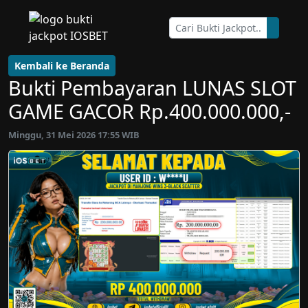
Kembali ke Beranda
Bukti Pembayaran LUNAS SLOT
GAME GACOR Rp.400.000.000,-
Minggu, 31 Mei 2026 17:55 WIB