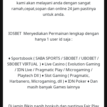
kami akan melayani anda dengan sangat
ramah,cepat,sopan dan online 24 jam pastinya
untuk anda.
IOSBET Menyediakan Permainan lengkap dengan
hanya 1 user id saja :
♦️ Sportsbook ( SABA SPORTS / SBOBET / UBOBET /
SBOBET VIRTUAL ) ♦️ Live Casino ( Evolution Gaming
/ IDN Live / Pragmatic Play / Microgaming /
Playtech Dll ) ♦️ Slot Gaming ( Pragmatic,
Harbanero, Microgaming, dll ) ♦️ IDN Poker ♦️ Dan
masih banyak Games lainnya
Di jamin Bikin nagih boskuh dan pastinya Fair Play