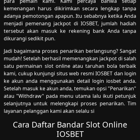
para pemain kami. Kami percaya bahwa setiap
kemenangan harus dikirimkan secara lengkap tanpa
adanya pemotongan apapun. Itu sebabnya ketika Anda
menjadi pemenang jackpot di IOSBET, jumlah hadiah
tersebut akan masuk ke rekening bank Anda tanpa
dikurangi sedikit pun.
Jadi bagaimana proses penarikan berlangsung? Sangat
mudah! Setelah berhasil memenangkan jackpot di salah
satu permainan slot online atau taruhan bola terbaik
kami, cukup kunjungi situs web resmi IOSBET dan login
ke akun anda menggunakan detail login iosbet anda.
Setelah masuk ke akun anda, temukan opsi "Penarikan"
atau "Withdraw" pada menu utama lalu ikuti petunjuk
selanjutnya untuk melengkapi proses penarikan. Tim
layanan pelanggan kami akan selalu si
Cara Daftar Bandar Slot Online
IOSBET