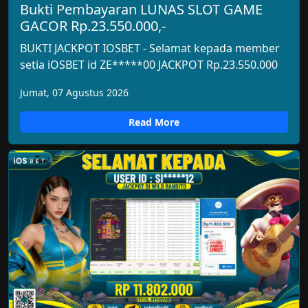
Bukti Pembayaran LUNAS SLOT GAME
GACOR Rp.23.550.000,-
BUKTI JACKPOT IOSBET - Selamat kepada member
setia iOSBET id ZE*****00 JACKPOT Rp.23.550.000
Jumat, 07 Agustus 2026
Read More