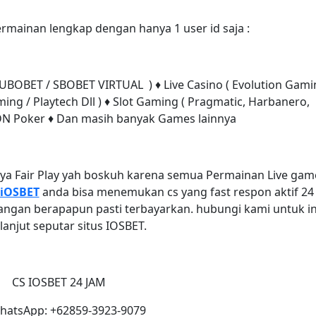
mainan lengkap dengan hanya 1 user id saja :
UBOBET / SBOBET VIRTUAL ) ♦️ Live Casino ( Evolution Gami
ing / Playtech Dll ) ♦️ Slot Gaming ( Pragmatic, Harbanero,
 IDN Poker ♦️ Dan masih banyak Games lainnya
nya Fair Play yah boskuh karena semua Permainan Live gam
iOSBET
anda bisa menemukan cs yang fast respon aktif 24
ngan berapapun pasti terbayarkan. hubungi kami untuk i
 lanjut seputar situs IOSBET.
CS IOSBET 24 JAM
hatsApp: +62859-3923-9079