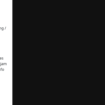
ng /
es
 jam
nfo