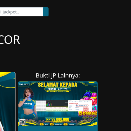
ACOR
Bukti JP Lainnya: