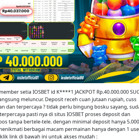
member setia IOSBET id K****1 JACKPOT Rp.40.000.000 SU
ngsung meluncur. Deposit receh cuan jutaan rupiah, cuss
an dan terpercaya ? tidak perlu bingung bosku sayang, su
erpercaya pasti nya di situs IOSBET proses deposit dan
bos tanpa bertele-tele. dengan minimal deposit hanya 5.00
a menikmati berbagai macam permainan hanya dengan 1 use
lik link di bawah ini untuk akses mudah :