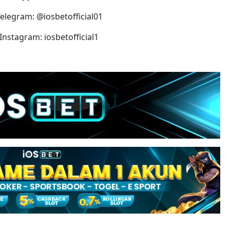
elegram: @iosbetofficial01
Instagram: iosbetofficial1