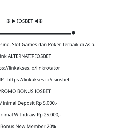
✠ ► IOSBET ◄✠
▬▬▬▬▬▬▬▬▬▬▬▬▬▬▬▬●
asino, Slot Games dan Poker Terbaik di Asia.
Link ALTERNATIF IOSBET
tps://linkakses.io/linkrotator
IP : https://linkakses.io/csiosbet
PROMO BONUS IOSBET
Minimal Deposit Rp 5.000,-
nimal Withdraw Rp 25.000,-
 Bonus New Member 20%