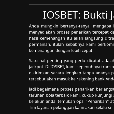
IOSBET: Bukti
Anda mungkin bertanya-tanya, mengapa
menyediakan proses penarikan tercepat dan
hasil kemenangan itu akan langsung ditr
permainan, itulah sebabnya kami berkom
kemenangan dengan lebih cepat.
Satu hal penting yang perlu dicatat ada
jackpot. Di IOSBET, kami sepenuhnya tran
dikirimkan secara lengkap tanpa adanya 
tersebut akan masuk ke rekening bank Anda
Jadi bagaimana proses penarikan berlangs
taruhan bola terbaik kami, cukup kunjungi
ke akun anda, temukan opsi "Penarikan" at
Tim layanan pelanggan kami akan selalu si