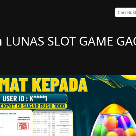
an LUNAS SLOT GAME G