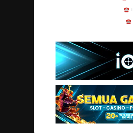
☎️ T
☎️ 