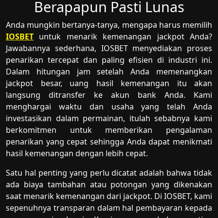
Berapapun Pasti Lunas
Anda mungkin bertanya-tanya, mengapa harus memilih
IOSBET
untuk menarik kemenangan jackpot Anda?
Jawabannya sederhana, IOSBET menyediakan proses
penarikan tercepat dan paling efisien di industri ini.
Dalam hitungan jam setelah Anda memenangkan
jackpot besar, uang hasil kemenangan itu akan
langsung ditransfer ke akun bank Anda. Kami
menghargai waktu dan usaha yang telah Anda
investasikan dalam permainan, itulah sebabnya kami
berkomitmen untuk memberikan pengalaman
penarikan yang cepat sehingga Anda dapat menikmati
hasil kemenangan dengan lebih cepat.
Satu hal penting yang perlu dicatat adalah bahwa tidak
ada biaya tambahan atau potongan yang dikenakan
saat menarik kemenangan dari jackpot. Di IOSBET, kami
sepenuhnya transparan dalam hal pembayaran kepada