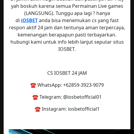
yah boskuh karena semua Permainan Live games
(LANGSUNG). Tunggu apa lagi ? hanya
di
iOSBET
anda bisa menemukan cs yang fast
respon aktif 24 jam dan tentunya aman terpercaya,
kemenangan berapapun pasti terbayarkan.
hubungi kami untuk info lebih lanjut seputar situs
IOSBET.
CS IOSBET 24 JAM
☎️ WhatsApp: +62859-3923-9079
☎️ Telegram: @iosbetofficial01
☎️ Instagram: iosbetofficial1