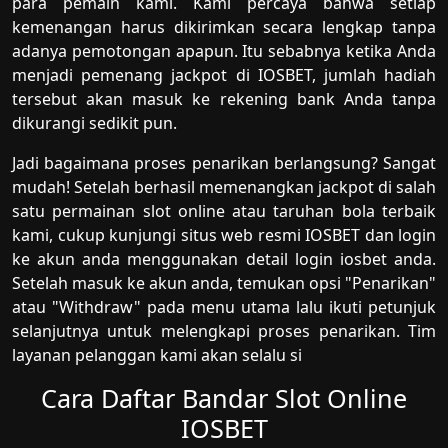
para pemain kami. Kami percaya bahwa setiap
kemenangan harus dikirimkan secara lengkap tanpa
adanya pemotongan apapun. Itu sebabnya ketika Anda
menjadi pemenang jackpot di IOSBET, jumlah hadiah
tersebut akan masuk ke rekening bank Anda tanpa
dikurangi sedikit pun.
Jadi bagaimana proses penarikan berlangsung? Sangat
mudah! Setelah berhasil memenangkan jackpot di salah
satu permainan slot online atau taruhan bola terbaik
kami, cukup kunjungi situs web resmi IOSBET dan login
ke akun anda menggunakan detail login iosbet anda.
Setelah masuk ke akun anda, temukan opsi "Penarikan"
atau "Withdraw" pada menu utama lalu ikuti petunjuk
selanjutnya untuk melengkapi proses penarikan. Tim
layanan pelanggan kami akan selalu si
Cara Daftar Bandar Slot Online
IOSBET