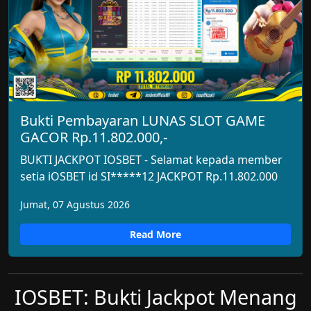
Bukti Pembayaran LUNAS SLOT GAME
GACOR Rp.11.802.000,-
BUKTI JACKPOT IOSBET - Selamat kepada member
setia iOSBET id SI*****12 JACKPOT Rp.11.802.000
Jumat, 07 Agustus 2026
Read More
IOSBET: Bukti Jackpot Menang