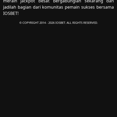
meraih jackpot besar. Bergabunglah sekarang dan
jadilah bagian dari komunitas pemain sukses bersama
IOSBET!
© COPYRIGHT 2014 - 2026 IOSBET. ALL RIGHTS RESERVED.