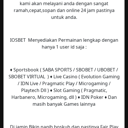
kami akan melayani anda dengan sangat
ramah,cepat,sopan dan online 24 jam pastinya
untuk anda.
IOSBET Menyediakan Permainan lengkap dengan
hanya 1 user id saja :
♦️ Sportsbook ( SABA SPORTS / SBOBET / UBOBET /
SBOBET VIRTUAL ) ♦️ Live Casino ( Evolution Gaming
/ IDN Live / Pragmatic Play / Microgaming /
Playtech Dll ) ♦️ Slot Gaming ( Pragmatic,
Harbanero, Microgaming, dll ) ♦️ IDN Poker ♦️ Dan
masih banyak Games lainnya
Di jamin Bikin nagih boskuh dan pastinya Fair Play