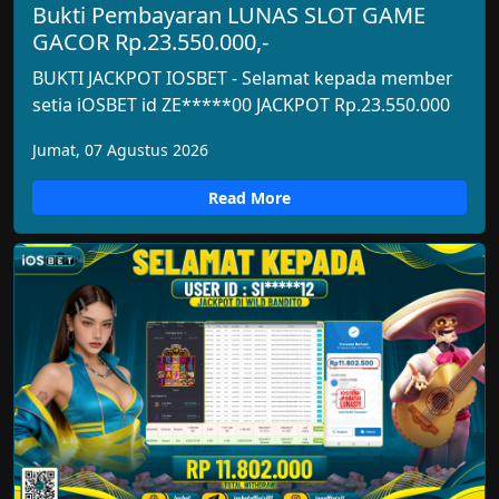
Bukti Pembayaran LUNAS SLOT GAME
GACOR Rp.23.550.000,-
BUKTI JACKPOT IOSBET - Selamat kepada member
setia iOSBET id ZE*****00 JACKPOT Rp.23.550.000
Jumat, 07 Agustus 2026
Read More