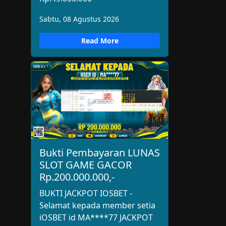
Sabtu, 08 Agustus 2026
Read More
Bukti Pembayaran LUNAS
SLOT GAME GACOR
Rp.200.000.000,-
BUKTI JACKPOT IOSBET -
Selamat kepada member setia
iOSBET id MA****77 JACKPOT