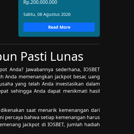
Rp.200.000.000
Sabtu, 08 Agustus 2026
Read More
un Pasti Lunas
ot Anda? Jawabannya sederhana, IOSBET
telah Anda memenangkan jackpot besar, uang
usaha yang telah Anda investasikan dalam
pat sehingga Anda dapat menikmati hasil
g dikenakan saat menarik kemenangan dari
ami percaya bahwa setiap kemenangan harus
emenang jackpot di IOSBET, jumlah hadiah