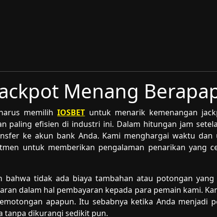
 Jackpot Menang Berapap
 harus memilih
IOSBET
untuk menarik kemenangan jackp
 paling efisien di industri ini. Dalam hitungan jam se
ansfer ke akun bank Anda. Kami menghargai waktu dan 
itmen untuk memberikan pengalaman penarikan yang ce
lah bahwa tidak ada biaya tambahan atau potongan yan
sparan dalam hal pembayaran kepada para pemain kami. K
pemotongan apapun. Itu sebabnya ketika Anda menjadi p
 tanpa dikurangi sedikit pun.