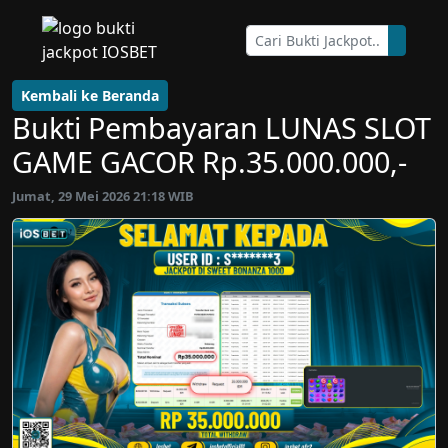
Kembali ke Beranda
Bukti Pembayaran LUNAS SLOT
GAME GACOR Rp.35.000.000,-
Jumat, 29 Mei 2026 21:18 WIB