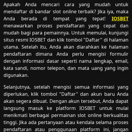
Apakah Anda mencari cara yang mudah untuk
mendaftar di bandar slot online terbaik? Jika iya, maka
Anda berada di tempat yang tepat!
IOSBET
menawarkan proses pendaftaran yang cepat dan
mudah bagi para pemainnya. Untuk memulai, kunjungi
situs resmi IOSBET dan klik tombol "Daftar" di halaman
utama. Setelah itu, Anda akan diarahkan ke halaman
pendaftaran dimana Anda perlu mengisi formulir
dengan informasi dasar seperti nama lengkap, email,
kata sandi, nomor telepon, dan mata uang yang ingin
digunakan.
Selanjutnya, setelah mengisi semua informasi yang
diperlukan, klik tombol "Daftar" dan akun baru Anda
akan segera dibuat. Dengan akun tersebut, Anda dapat
langsung masuk ke platform IOSBET untuk mulai
menikmati berbagai permainan slot online berkualitas
tinggi. Jika ada pertanyaan atau kendala selama proses
pendaftaran atau penggunaan platform ini, jangan