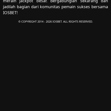
meraih jackpot besar. Bergabunglah sekarang dan
jadilah bagian dari komunitas pemain sukses bersama
IOSBET!
© COPYRIGHT 2014 - 2026 IOSBET. ALL RIGHTS RESERVED.