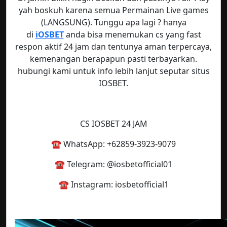
yah boskuh karena semua Permainan Live games
(LANGSUNG). Tunggu apa lagi ? hanya
di
iOSBET
anda bisa menemukan cs yang fast
respon aktif 24 jam dan tentunya aman terpercaya,
kemenangan berapapun pasti terbayarkan.
hubungi kami untuk info lebih lanjut seputar situs
IOSBET.
CS IOSBET 24 JAM
☎️ WhatsApp: +62859-3923-9079
☎️ Telegram: @iosbetofficial01
☎️ Instagram: iosbetofficial1