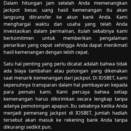
Dalam hitungan jam setelah Anda memenangkan
jackpot besar, uang hasil kemenangan itu akan
langsung ditransfer ke akun bank Anda. Kami
menghargai waktu dan usaha yang telah Anda
investasikan dalam permainan, itulah sebabnya kami
berkomitmen untuk memberikan pengalaman
penarikan yang cepat sehingga Anda dapat menikmati
hasil kemenangan dengan lebih cepat.
Satu hal penting yang perlu dicatat adalah bahwa tidak
ada biaya tambahan atau potongan yang dikenakan
saat menarik kemenangan dari jackpot. Di IOSBET, kami
sepenuhnya transparan dalam hal pembayaran kepada
para pemain kami. Kami percaya bahwa setiap
kemenangan harus dikirimkan secara lengkap tanpa
adanya pemotongan apapun. Itu sebabnya ketika Anda
menjadi pemenang jackpot di IOSBET, jumlah hadiah
tersebut akan masuk ke rekening bank Anda tanpa
dikurangi sedikit pun.