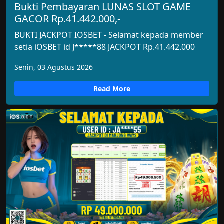
Bukti Pembayaran LUNAS SLOT GAME
GACOR Rp.41.442.000,-
BUKTI JACKPOT IOSBET - Selamat kepada member
setia iOSBET id J*****88 JACKPOT Rp.41.442.000
Senin, 03 Agustus 2026
Read More