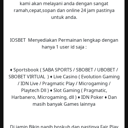
kami akan melayani anda dengan sangat
ramah,cepat,sopan dan online 24 jam pastinya
untuk anda.
IOSBET Menyediakan Permainan lengkap dengan
hanya 1 user id saja :
♦️ Sportsbook ( SABA SPORTS / SBOBET / UBOBET /
SBOBET VIRTUAL ) ♦️ Live Casino ( Evolution Gaming
/ IDN Live / Pragmatic Play / Microgaming /
Playtech Dll ) ♦️ Slot Gaming ( Pragmatic,
Harbanero, Microgaming, dll ) ♦️ IDN Poker ♦️ Dan
masih banyak Games lainnya
Di jamin Bikin nagih boskuh dan pastinya Fair Play