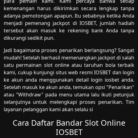
para pemain kami. Kami percaya bahwa setiap
kemenangan harus dikirimkan secara lengkap tanpa
adanya pemotongan apapun. Itu sebabnya ketika Anda
menjadi pemenang jackpot di IOSBET, jumlah hadiah
tersebut akan masuk ke rekening bank Anda tanpa
dikurangi sedikit pun.
Jadi bagaimana proses penarikan berlangsung? Sangat
mudah! Setelah berhasil memenangkan jackpot di salah
satu permainan slot online atau taruhan bola terbaik
kami, cukup kunjungi situs web resmi IOSBET dan login
ke akun anda menggunakan detail login iosbet anda.
Setelah masuk ke akun anda, temukan opsi "Penarikan"
atau "Withdraw" pada menu utama lalu ikuti petunjuk
selanjutnya untuk melengkapi proses penarikan. Tim
layanan pelanggan kami akan selalu si
Cara Daftar Bandar Slot Online
IOSBET