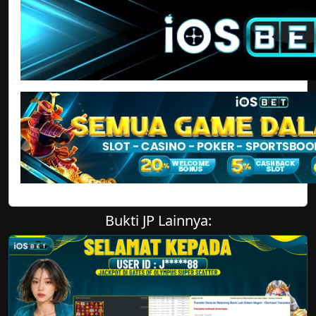
Bukti JP Lainnya: