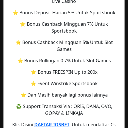
Live Casino
⭐️ Bonus Deposit Harian 5% Untuk Sportsbook
⭐️ Bonus Cashback Mingguan 7% Untuk
Sportsbook
⭐️ Bonus Cashback Mingguan 5% Untuk Slot
Games
⭐️ Bonus Rollingan 0.7% Untuk Slot Games
⭐️ Bonus FREESPIN Up to 200x
⭐️ Event Winstrike Sportsbook
⭐️ Dan Masih banyak lagi bonus lainnya
♻️ Support Transaksi Via : QRIS, DANA, OVO,
GOPAY & LINKAJA
Klik Disini
DAFTAR IOSBET
Untuk mendaftar Cs