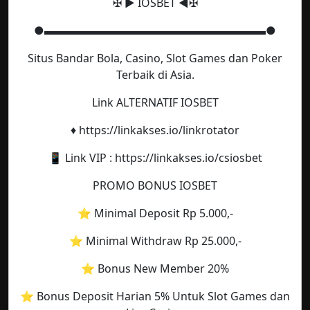
✠ ► IOSBET ◄✠
●▬▬▬▬▬▬▬▬▬▬▬▬▬▬▬▬▬▬▬▬●
Situs Bandar Bola, Casino, Slot Games dan Poker
Terbaik di Asia.
Link ALTERNATIF IOSBET
♦️ https://linkakses.io/linkrotator
📱 Link VIP : https://linkakses.io/csiosbet
PROMO BONUS IOSBET
⭐️ Minimal Deposit Rp 5.000,-
⭐️ Minimal Withdraw Rp 25.000,-
⭐️ Bonus New Member 20%
⭐️ Bonus Deposit Harian 5% Untuk Slot Games dan