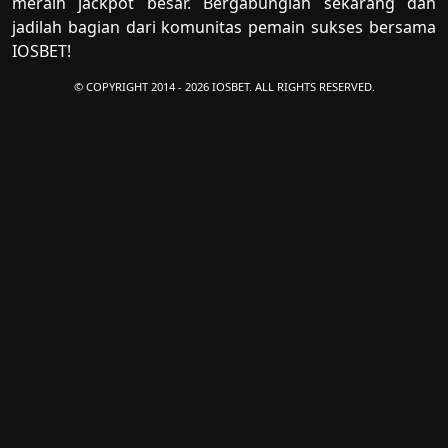
meraih jackpot besar. Bergabunglah sekarang dan
jadilah bagian dari komunitas pemain sukses bersama
IOSBET!
© COPYRIGHT 2014 - 2026 IOSBET. ALL RIGHTS RESERVED.