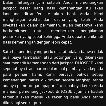
Dalam hitungan jam setelah Anda memenangkan
jackpot besar, uang hasil kemenangan itu akan
langsung ditransfer ke akun bank Anda. Kami
menghargai waktu dan usaha yang telah Anda
investasikan dalam permainan, itulah sebabnya kami
berkomitmen untuk memberikan pengalaman
penarikan yang cepat sehingga Anda dapat menikmati
hasil kemenangan dengan lebih cepat.
Satu hal penting yang perlu dicatat adalah bahwa tidak
ada biaya tambahan atau potongan yang dikenakan
saat menarik kemenangan dari jackpot. Di IOSBET, kami
sepenuhnya transparan dalam hal pembayaran kepada
para pemain kami. Kami percaya bahwa setiap
kemenangan harus dikirimkan secara lengkap tanpa
adanya pemotongan apapun. Itu sebabnya ketika Anda
menjadi pemenang jackpot di IOSBET, jumlah hadiah
tersebut akan masuk ke rekening bank Anda tanpa
dikurangi sedikit pun.