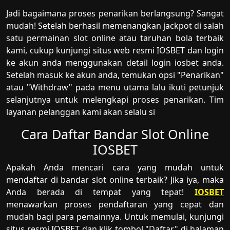
Jadi bagaimana proses penarikan berlangsung? Sangat
mudah! Setelah berhasil memenangkan jackpot di salah
satu permainan slot online atau taruhan bola terbaik
kami, cukup kunjungi situs web resmi IOSBET dan login
ke akun anda menggunakan detail login iosbet anda.
Setelah masuk ke akun anda, temukan opsi "Penarikan"
atau "Withdraw" pada menu utama lalu ikuti petunjuk
selanjutnya untuk melengkapi proses penarikan. Tim
layanan pelanggan kami akan selalu si
Cara Daftar Bandar Slot Online
IOSBET
Apakah Anda mencari cara yang mudah untuk
mendaftar di bandar slot online terbaik? Jika iya, maka
Anda berada di tempat yang tepat!
IOSBET
menawarkan proses pendaftaran yang cepat dan
mudah bagi para pemainnya. Untuk memulai, kunjungi
situs resmi IOSBET dan klik tombol "Daftar" di halaman