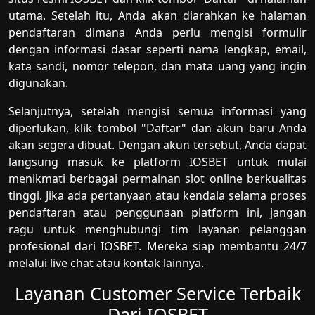
utama. Setelah itu, Anda akan diarahkan ke halaman
pendaftaran dimana Anda perlu mengisi formulir
dengan informasi dasar seperti nama lengkap, email,
kata sandi, nomor telepon, dan mata uang yang ingin
digunakan.
Selanjutnya, setelah mengisi semua informasi yang
diperlukan, klik tombol "Daftar" dan akun baru Anda
akan segera dibuat. Dengan akun tersebut, Anda dapat
langsung masuk ke platform IOSBET untuk mulai
menikmati berbagai permainan slot online berkualitas
tinggi. Jika ada pertanyaan atau kendala selama proses
pendaftaran atau penggunaan platform ini, jangan
ragu untuk menghubungi tim layanan pelanggan
profesional dari IOSBET. Mereka siap membantu 24/7
melalui live chat atau kontak lainnya.
Layanan Customer Service Terbaik
Dari IOSBET