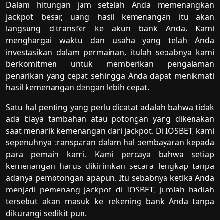
Dalam hitungan jam setelah Anda memenangkan
jackpot besar, uang hasil kemenangan itu akan
langsung ditransfer ke akun bank Anda. Kami
menghargai waktu dan usaha yang telah Anda
investasikan dalam permainan, itulah sebabnya kami
berkomitmen untuk memberikan pengalaman
penarikan yang cepat sehingga Anda dapat menikmati
hasil kemenangan dengan lebih cepat.
Satu hal penting yang perlu dicatat adalah bahwa tidak
ada biaya tambahan atau potongan yang dikenakan
saat menarik kemenangan dari jackpot. Di IOSBET, kami
sepenuhnya transparan dalam hal pembayaran kepada
para pemain kami. Kami percaya bahwa setiap
kemenangan harus dikirimkan secara lengkap tanpa
adanya pemotongan apapun. Itu sebabnya ketika Anda
menjadi pemenang jackpot di IOSBET, jumlah hadiah
tersebut akan masuk ke rekening bank Anda tanpa
dikurangi sedikit pun.