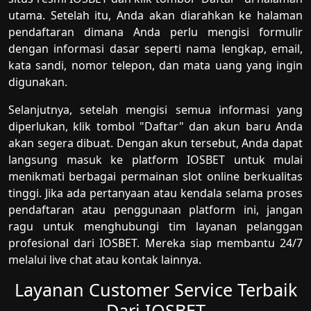
utama. Setelah itu, Anda akan diarahkan ke halaman
pendaftaran dimana Anda perlu mengisi formulir
dengan informasi dasar seperti nama lengkap, email,
kata sandi, nomor telepon, dan mata uang yang ingin
digunakan.
Selanjutnya, setelah mengisi semua informasi yang
diperlukan, klik tombol "Daftar" dan akun baru Anda
akan segera dibuat. Dengan akun tersebut, Anda dapat
langsung masuk ke platform IOSBET untuk mulai
menikmati berbagai permainan slot online berkualitas
tinggi. Jika ada pertanyaan atau kendala selama proses
pendaftaran atau penggunaan platform ini, jangan
ragu untuk menghubungi tim layanan pelanggan
profesional dari IOSBET. Mereka siap membantu 24/7
melalui live chat atau kontak lainnya.
Layanan Customer Service Terbaik
Dari IOSBET