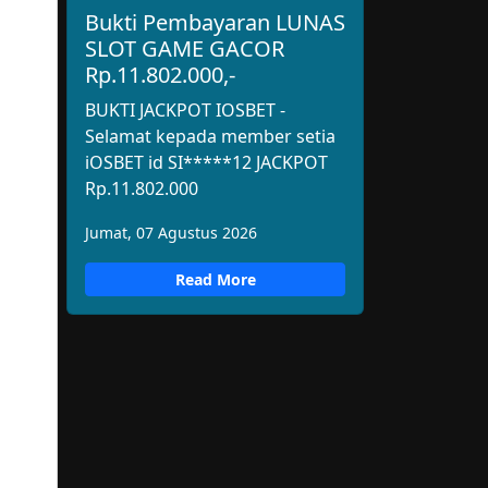
Bukti Pembayaran LUNAS
SLOT GAME GACOR
Rp.11.802.000,-
BUKTI JACKPOT IOSBET -
Selamat kepada member setia
iOSBET id SI*****12 JACKPOT
Rp.11.802.000
Jumat, 07 Agustus 2026
Read More