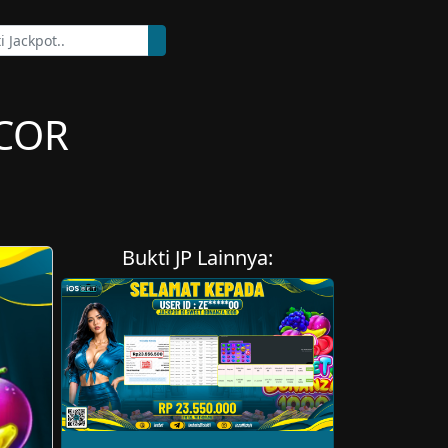
ACOR
Bukti JP Lainnya: