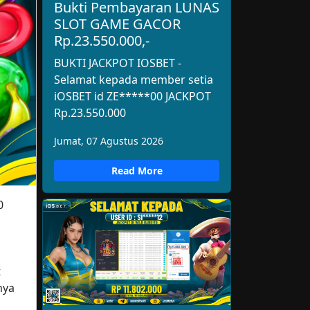
Bukti Pembayaran LUNAS
SLOT GAME GACOR
Rp.23.550.000,-
BUKTI JACKPOT IOSBET -
Selamat kepada member setia
iOSBET id ZE*****00 JACKPOT
Rp.23.550.000
Jumat, 07 Agustus 2026
Read More
0
t
nya