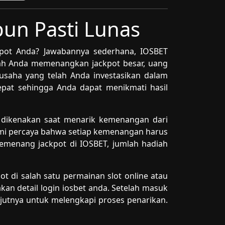
un Pasti Lunas
ot Anda? Jawabannya sederhana, IOSBET
telah Anda memenangkan jackpot besar, uang
usaha yang telah Anda investasikan dalam
pat sehingga Anda dapat menikmati hasil
g dikenakan saat menarik kemenangan dari
ami percaya bahwa setiap kemenangan harus
emenang jackpot di IOSBET, jumlah hadiah
 di salah satu permainan slot online atau
an detail login iosbet anda. Setelah masuk
njutnya untuk melengkapi proses penarikan.