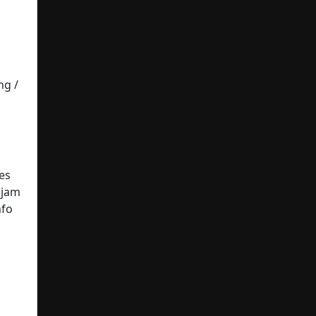
ng /
es
 jam
nfo