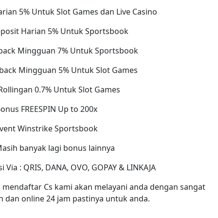
rian 5% Untuk Slot Games dan Live Casino
posit Harian 5% Untuk Sportsbook
back Mingguan 7% Untuk Sportsbook
back Mingguan 5% Untuk Slot Games
Rollingan 0.7% Untuk Slot Games
Bonus FREESPIN Up to 200x
vent Winstrike Sportsbook
asih banyak lagi bonus lainnya
i Via : QRIS, DANA, OVO, GOPAY & LINKAJA
mendaftar Cs kami akan melayani anda dengan sangat
 dan online 24 jam pastinya untuk anda.