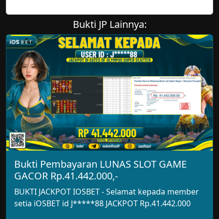
Bukti JP Lainnya:
Bukti Pembayaran LUNAS SLOT GAME
GACOR Rp.41.442.000,-
BUKTI JACKPOT IOSBET - Selamat kepada member
setia iOSBET id J*****88 JACKPOT Rp.41.442.000