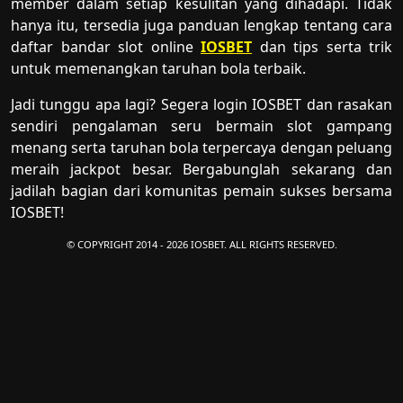
member dalam setiap kesulitan yang dihadapi. Tidak
hanya itu, tersedia juga panduan lengkap tentang cara
daftar bandar slot online
IOSBET
dan tips serta trik
untuk memenangkan taruhan bola terbaik.
Jadi tunggu apa lagi? Segera login IOSBET dan rasakan
sendiri pengalaman seru bermain slot gampang
menang serta taruhan bola terpercaya dengan peluang
meraih jackpot besar. Bergabunglah sekarang dan
jadilah bagian dari komunitas pemain sukses bersama
IOSBET!
© COPYRIGHT 2014 - 2026 IOSBET. ALL RIGHTS RESERVED.