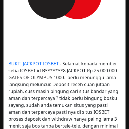
BUKTI JACKPOT IOSBET
- Selamat kepada member
setia IOSBET id B*******8 JACKPOT Rp.25.000.000
GATES OF OLYMPUS 1000. perlu menunggu lama
langsung meluncur. Deposit receh cuan jutaan
rupiah, cuss masih bingung cari situs bandar yang
aman dan terpercaya ? tidak perlu bingung bosku
sayang, sudah anda temukan situs yang pasti
aman dan terpercaya pasti nya di situs IOSBET
proses deposit dan withdraw hanya paling lama 3
menit saja bos tanpa bertele-tele. dengan minimal