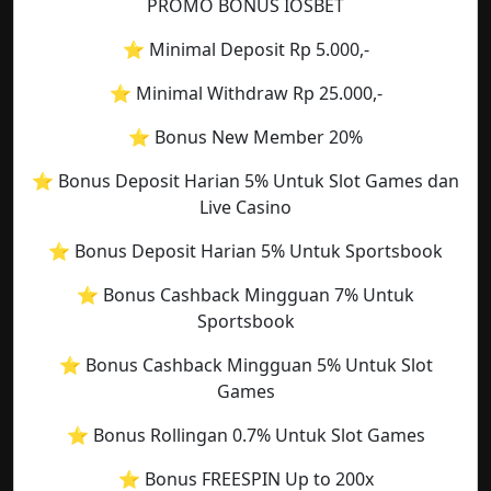
PROMO BONUS IOSBET
⭐️ Minimal Deposit Rp 5.000,-
⭐️ Minimal Withdraw Rp 25.000,-
⭐️ Bonus New Member 20%
⭐️ Bonus Deposit Harian 5% Untuk Slot Games dan
Live Casino
⭐️ Bonus Deposit Harian 5% Untuk Sportsbook
⭐️ Bonus Cashback Mingguan 7% Untuk
Sportsbook
⭐️ Bonus Cashback Mingguan 5% Untuk Slot
Games
⭐️ Bonus Rollingan 0.7% Untuk Slot Games
⭐️ Bonus FREESPIN Up to 200x