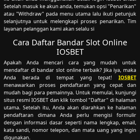
Setelah masuk ke akun anda, temukan opsi "Penarikan"
atau "Withdraw" pada menu utama lalu ikuti petunjuk
selanjutnya untuk melengkapi proses penarikan. Tim
layanan pelanggan kami akan selalu si
Cara Daftar Bandar Slot Online
IOSBET
Apakah Anda mencari cara yang mudah untuk
mendaftar di bandar slot online terbaik? Jika iya, maka
Anda berada di tempat yang tepat!
IOSBET
menawarkan proses pendaftaran yang cepat dan
mudah bagi para pemainnya. Untuk memulai, kunjungi
situs resmi IOSBET dan klik tombol "Daftar" di halaman
utama. Setelah itu, Anda akan diarahkan ke halaman
pendaftaran dimana Anda perlu mengisi formulir
dengan informasi dasar seperti nama lengkap, email,
kata sandi, nomor telepon, dan mata uang yang ingin
digunakan.