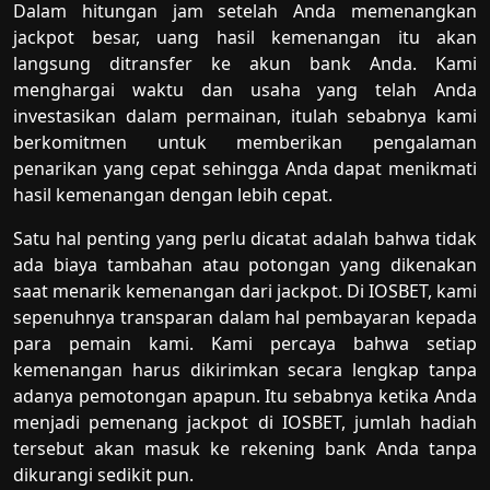
Dalam hitungan jam setelah Anda memenangkan
jackpot besar, uang hasil kemenangan itu akan
langsung ditransfer ke akun bank Anda. Kami
menghargai waktu dan usaha yang telah Anda
investasikan dalam permainan, itulah sebabnya kami
berkomitmen untuk memberikan pengalaman
penarikan yang cepat sehingga Anda dapat menikmati
hasil kemenangan dengan lebih cepat.
Satu hal penting yang perlu dicatat adalah bahwa tidak
ada biaya tambahan atau potongan yang dikenakan
saat menarik kemenangan dari jackpot. Di IOSBET, kami
sepenuhnya transparan dalam hal pembayaran kepada
para pemain kami. Kami percaya bahwa setiap
kemenangan harus dikirimkan secara lengkap tanpa
adanya pemotongan apapun. Itu sebabnya ketika Anda
menjadi pemenang jackpot di IOSBET, jumlah hadiah
tersebut akan masuk ke rekening bank Anda tanpa
dikurangi sedikit pun.