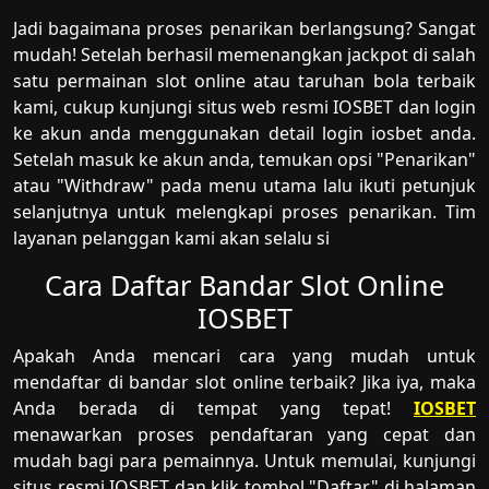
Jadi bagaimana proses penarikan berlangsung? Sangat
mudah! Setelah berhasil memenangkan jackpot di salah
satu permainan slot online atau taruhan bola terbaik
kami, cukup kunjungi situs web resmi IOSBET dan login
ke akun anda menggunakan detail login iosbet anda.
Setelah masuk ke akun anda, temukan opsi "Penarikan"
atau "Withdraw" pada menu utama lalu ikuti petunjuk
selanjutnya untuk melengkapi proses penarikan. Tim
layanan pelanggan kami akan selalu si
Cara Daftar Bandar Slot Online
IOSBET
Apakah Anda mencari cara yang mudah untuk
mendaftar di bandar slot online terbaik? Jika iya, maka
Anda berada di tempat yang tepat!
IOSBET
menawarkan proses pendaftaran yang cepat dan
mudah bagi para pemainnya. Untuk memulai, kunjungi
situs resmi IOSBET dan klik tombol "Daftar" di halaman