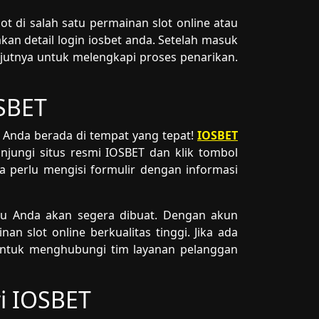
 di salah satu permainan slot online atau
an detail login iosbet anda. Setelah masuk
njutnya untuk melengkapi proses penarikan.
OSBET
a Anda berada di tempat yang tepat!
IOSBET
ungi situs resmi IOSBET dan klik tombol
a perlu mengisi formulir dengan informasi
aru Anda akan segera dibuat. Dengan akun
 slot online berkualitas tinggi. Jika ada
 untuk menghubungi tim layanan pelanggan
i IOSBET