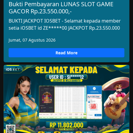
Bukti Pembayaran LUNAS SLOT GAME
GACOR Rp.23.550.000,-
BUKTI JACKPOT IOSBET - Selamat kepada member
setia iOSBET id ZE*****00 JACKPOT Rp.23.550.000
Jumat, 07 Agustus 2026
Read More