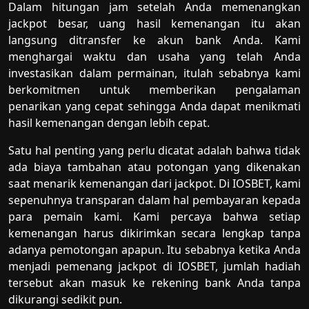
Dalam hitungan jam setelah Anda memenangkan
jackpot besar, uang hasil kemenangan itu akan
langsung ditransfer ke akun bank Anda. Kami
menghargai waktu dan usaha yang telah Anda
investasikan dalam permainan, itulah sebabnya kami
berkomitmen untuk memberikan pengalaman
penarikan yang cepat sehingga Anda dapat menikmati
hasil kemenangan dengan lebih cepat.
Satu hal penting yang perlu dicatat adalah bahwa tidak
ada biaya tambahan atau potongan yang dikenakan
saat menarik kemenangan dari jackpot. Di IOSBET, kami
sepenuhnya transparan dalam hal pembayaran kepada
para pemain kami. Kami percaya bahwa setiap
kemenangan harus dikirimkan secara lengkap tanpa
adanya pemotongan apapun. Itu sebabnya ketika Anda
menjadi pemenang jackpot di IOSBET, jumlah hadiah
tersebut akan masuk ke rekening bank Anda tanpa
dikurangi sedikit pun.