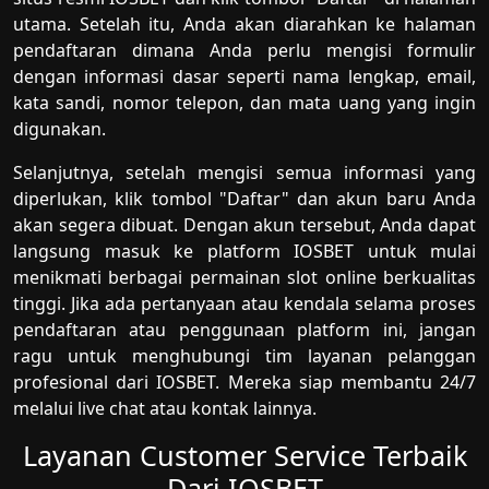
utama. Setelah itu, Anda akan diarahkan ke halaman
pendaftaran dimana Anda perlu mengisi formulir
dengan informasi dasar seperti nama lengkap, email,
kata sandi, nomor telepon, dan mata uang yang ingin
digunakan.
Selanjutnya, setelah mengisi semua informasi yang
diperlukan, klik tombol "Daftar" dan akun baru Anda
akan segera dibuat. Dengan akun tersebut, Anda dapat
langsung masuk ke platform IOSBET untuk mulai
menikmati berbagai permainan slot online berkualitas
tinggi. Jika ada pertanyaan atau kendala selama proses
pendaftaran atau penggunaan platform ini, jangan
ragu untuk menghubungi tim layanan pelanggan
profesional dari IOSBET. Mereka siap membantu 24/7
melalui live chat atau kontak lainnya.
Layanan Customer Service Terbaik
Dari IOSBET