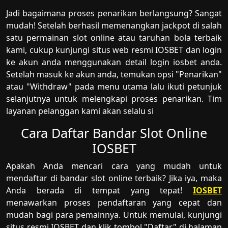
Jadi bagaimana proses penarikan berlangsung? Sangat
mudah! Setelah berhasil memenangkan jackpot di salah
satu permainan slot online atau taruhan bola terbaik
kami, cukup kunjungi situs web resmi IOSBET dan login
ke akun anda menggunakan detail login iosbet anda.
Setelah masuk ke akun anda, temukan opsi "Penarikan"
atau "Withdraw" pada menu utama lalu ikuti petunjuk
selanjutnya untuk melengkapi proses penarikan. Tim
layanan pelanggan kami akan selalu si
Cara Daftar Bandar Slot Online
IOSBET
Apakah Anda mencari cara yang mudah untuk
mendaftar di bandar slot online terbaik? Jika iya, maka
Anda berada di tempat yang tepat!
IOSBET
menawarkan proses pendaftaran yang cepat dan
mudah bagi para pemainnya. Untuk memulai, kunjungi
situs resmi IOSBET dan klik tombol "Daftar" di halaman