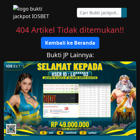
404 Artikel Tidak ditemukan!!
Kembali ke Beranda
Bukti JP Lainnya: