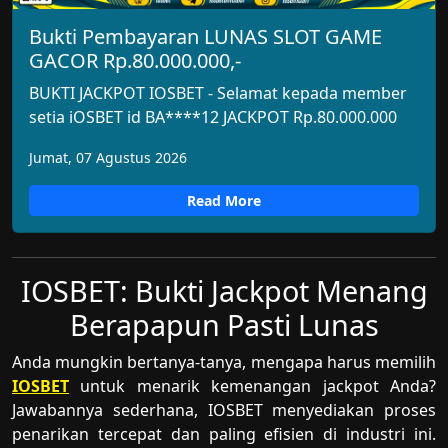
Bukti Pembayaran LUNAS SLOT GAME
GACOR Rp.80.000.000,-
BUKTI JACKPOT IOSBET - Selamat kepada member
setia iOSBET id BA****12 JACKPOT Rp.80.000.000
Jumat, 07 Agustus 2026
Read More
IOSBET: Bukti Jackpot Menang
Berapapun Pasti Lunas
Anda mungkin bertanya-tanya, mengapa harus memilih
IOSBET
untuk menarik kemenangan jackpot Anda?
Jawabannya sederhana, IOSBET menyediakan proses
penarikan tercepat dan paling efisien di industri ini.