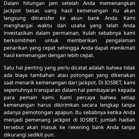
Dalam hitungan jam setelah Anda memenangkan
jackpot besar, uang hasil kemenangan itu akan
langsung ditransfer ke akun bank Anda. Kami
menghargai waktu dan usaha yang telah Anda
investasikan dalam permainan, itulah sebabnya kami
berkomitmen untuk memberikan pengalaman
penarikan yang cepat sehingga Anda dapat menikmati
hasil kemenangan dengan lebih cepat.
Satu hal penting yang perlu dicatat adalah bahwa tidak
ada biaya tambahan atau potongan yang dikenakan
saat menarik kemenangan dari jackpot. Di IOSBET, kami
sepenuhnya transparan dalam hal pembayaran kepada
para pemain kami. Kami percaya bahwa setiap
kemenangan harus dikirimkan secara lengkap tanpa
adanya pemotongan apapun. Itu sebabnya ketika Anda
menjadi pemenang jackpot di IOSBET, jumlah hadiah
tersebut akan masuk ke rekening bank Anda tanpa
dikurangi sedikit pun.