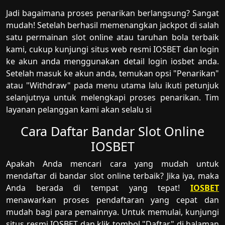
Jadi bagaimana proses penarikan berlangsung? Sangat
mudah! Setelah berhasil memenangkan jackpot di salah
satu permainan slot online atau taruhan bola terbaik
kami, cukup kunjungi situs web resmi IOSBET dan login
ke akun anda menggunakan detail login iosbet anda.
Setelah masuk ke akun anda, temukan opsi "Penarikan"
atau "Withdraw" pada menu utama lalu ikuti petunjuk
selanjutnya untuk melengkapi proses penarikan. Tim
layanan pelanggan kami akan selalu si
Cara Daftar Bandar Slot Online
IOSBET
Apakah Anda mencari cara yang mudah untuk
mendaftar di bandar slot online terbaik? Jika iya, maka
Anda berada di tempat yang tepat!
IOSBET
menawarkan proses pendaftaran yang cepat dan
mudah bagi para pemainnya. Untuk memulai, kunjungi
situs resmi IOSBET dan klik tombol "Daftar" di halaman