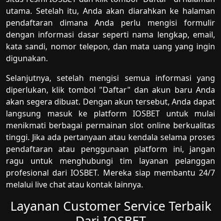
utama. Setelah itu, Anda akan diarahkan ke halaman
pendaftaran dimana Anda perlu mengisi formulir
dengan informasi dasar seperti nama lengkap, email,
kata sandi, nomor telepon, dan mata uang yang ingin
digunakan.
Selanjutnya, setelah mengisi semua informasi yang
diperlukan, klik tombol "Daftar" dan akun baru Anda
akan segera dibuat. Dengan akun tersebut, Anda dapat
langsung masuk ke platform IOSBET untuk mulai
menikmati berbagai permainan slot online berkualitas
tinggi. Jika ada pertanyaan atau kendala selama proses
pendaftaran atau penggunaan platform ini, jangan
ragu untuk menghubungi tim layanan pelanggan
profesional dari IOSBET. Mereka siap membantu 24/7
melalui live chat atau kontak lainnya.
Layanan Customer Service Terbaik
Dari IOSBET