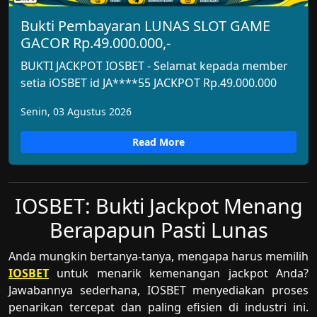
Bukti Pembayaran LUNAS SLOT GAME
GACOR Rp.49.000.000,-
BUKTI JACKPOT IOSBET - Selamat kepada member
setia iOSBET id JA****55 JACKPOT Rp.49.000.000
Senin, 03 Agustus 2026
Read More
IOSBET: Bukti Jackpot Menang
Berapapun Pasti Lunas
Anda mungkin bertanya-tanya, mengapa harus memilih
IOSBET
untuk menarik kemenangan jackpot Anda?
Jawabannya sederhana, IOSBET menyediakan proses
penarikan tercepat dan paling efisien di industri ini.