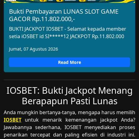
Bukti Pembayaran LUNAS SLOT GAME
GACOR Rp.11.802.000,-
BUKTI JACKPOT IOSBET - Selamat kepada member
setia iOSBET id SI*****12 JACKPOT Rp.11.802.000
Jumat, 07 Agustus 2026
Read More
IOSBET: Bukti Jackpot Menang
Berapapun Pasti Lunas
Anda mungkin bertanya-tanya, mengapa harus memilih
IOSBET
untuk menarik kemenangan jackpot Anda?
Jawabannya sederhana, IOSBET menyediakan proses
penarikan tercepat dan paling efisien di industri ini.