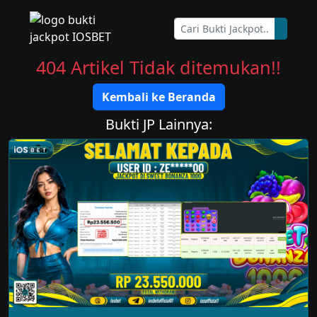
404 Artikel Tidak ditemukan!!
Kembali ke Beranda
Bukti JP Lainnya: