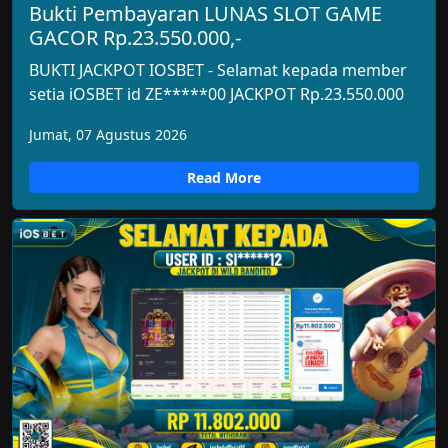
Bukti Pembayaran LUNAS SLOT GAME
GACOR Rp.23.550.000,-
BUKTI JACKPOT IOSBET - Selamat kepada member
setia iOSBET id ZE*****00 JACKPOT Rp.23.550.000
Jumat, 07 Agustus 2026
Read More