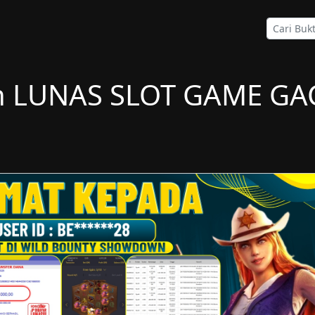
an LUNAS SLOT GAME G