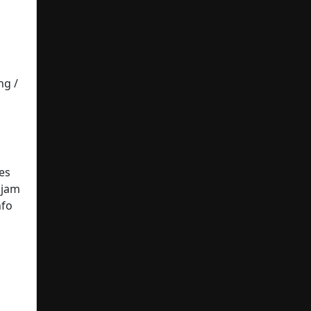
ng /
es
 jam
nfo