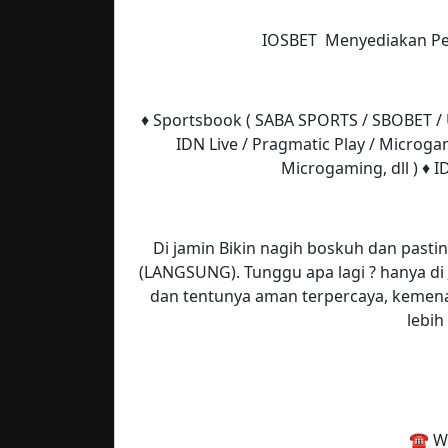
IOSBET Menyediakan Per
♦️ Sportsbook ( SABA SPORTS / SBOBET / 
IDN Live / Pragmatic Play / Microgam
Microgaming, dll ) ♦️
Di jamin Bikin nagih boskuh dan pasti
(LANGSUNG). Tunggu apa lagi ? hanya di
dan tentunya aman terpercaya, kemena
lebih
☎️ W