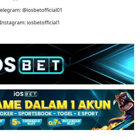
elegram: @iosbetofficial01
Instagram: iosbetofficial1