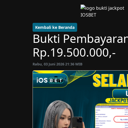
Kembali ke Beranda
Bukti Pembayar
Rp.19.500.000,-
Rabu, 03 Juni 2026 21:36 WIB