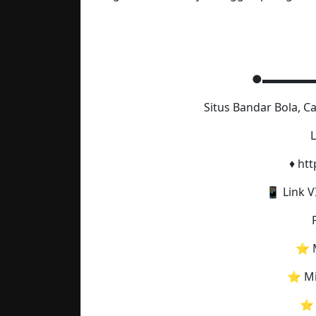
●▬▬▬▬
Situs Bandar Bola, C
♦️ ht
📱 Link V
⭐️ 
⭐️ Mi
⭐️