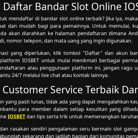
 Daftar Bandar Slot Online I
 mendaftar di bandar slot online terbaik? Jika iya, mak
at dan mudah bagi para pemainnya. Untuk memulai, kunj
Anda akan diarahkan ke halaman pendaftaran dimana And
ndi, nomor telepon, dan mata uang yang ingin digunakan.
rmasi yang diperlukan, klik tombol "Daftar" dan akun b
latform IOSBET untuk mulai menikmati berbagai permainan
endaftaran atau penggunaan platform ini, jangan ragu
tu 24/7 melalui live chat atau kontak lainnya.
 Customer Service Terbaik Dar
n yang pasti lunas, tidak ada yang dapat mengalahkan k
embantu para member dalam setiap kesulitan yang dihadap
line
IOSBET
dan tips serta trik untuk memenangkan taruhan
T dan rasakan sendiri pengalaman seru bermain slot gam
abunglah sekarang dan jadilah bagian dari komunitas pem