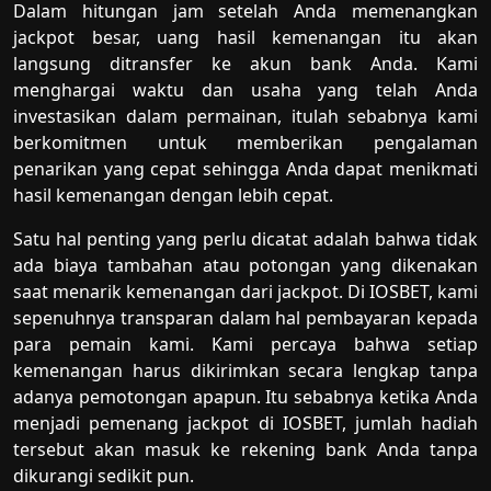
Dalam hitungan jam setelah Anda memenangkan
jackpot besar, uang hasil kemenangan itu akan
langsung ditransfer ke akun bank Anda. Kami
menghargai waktu dan usaha yang telah Anda
investasikan dalam permainan, itulah sebabnya kami
berkomitmen untuk memberikan pengalaman
penarikan yang cepat sehingga Anda dapat menikmati
hasil kemenangan dengan lebih cepat.
Satu hal penting yang perlu dicatat adalah bahwa tidak
ada biaya tambahan atau potongan yang dikenakan
saat menarik kemenangan dari jackpot. Di IOSBET, kami
sepenuhnya transparan dalam hal pembayaran kepada
para pemain kami. Kami percaya bahwa setiap
kemenangan harus dikirimkan secara lengkap tanpa
adanya pemotongan apapun. Itu sebabnya ketika Anda
menjadi pemenang jackpot di IOSBET, jumlah hadiah
tersebut akan masuk ke rekening bank Anda tanpa
dikurangi sedikit pun.