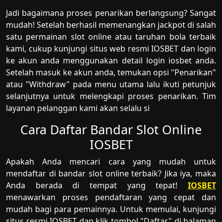
Jadi bagaimana proses penarikan berlangsung? Sangat
mudah! Setelah berhasil memenangkan jackpot di salah
satu permainan slot online atau taruhan bola terbaik
kami, cukup kunjungi situs web resmi IOSBET dan login
ke akun anda menggunakan detail login iosbet anda.
Setelah masuk ke akun anda, temukan opsi "Penarikan"
atau "Withdraw" pada menu utama lalu ikuti petunjuk
selanjutnya untuk melengkapi proses penarikan. Tim
layanan pelanggan kami akan selalu si
Cara Daftar Bandar Slot Online
IOSBET
Apakah Anda mencari cara yang mudah untuk
mendaftar di bandar slot online terbaik? Jika iya, maka
Anda berada di tempat yang tepat!
IOSBET
menawarkan proses pendaftaran yang cepat dan
mudah bagi para pemainnya. Untuk memulai, kunjungi
situs resmi IOSBET dan klik tombol "Daftar" di halaman