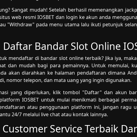
ung? Sangat mudah! Setelah berhasil memenangkan jackpot
 situs web resmi IOSBET dan login ke akun anda menggunak
au "Withdraw" pada menu utama lalu ikuti petunjuk sela
 Daftar Bandar Slot Online I
 mendaftar di bandar slot online terbaik? Jika iya, mak
at dan mudah bagi para pemainnya. Untuk memulai, kunj
Anda akan diarahkan ke halaman pendaftaran dimana And
ndi, nomor telepon, dan mata uang yang ingin digunakan.
rmasi yang diperlukan, klik tombol "Daftar" dan akun b
latform IOSBET untuk mulai menikmati berbagai permainan
endaftaran atau penggunaan platform ini, jangan ragu
tu 24/7 melalui live chat atau kontak lainnya.
 Customer Service Terbaik Dar