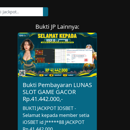
Bukti JP Lainnya:
Bukti Pembayaran LUNAS
SLOT GAME GACOR
Rp.41.442.000,-
BUKTI JACKPOT IOSBET -
Selamat kepada member setia
iOSBET id J*****88 JACKPOT
Rp.41.442.000