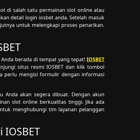
 di salah satu permainan slot online atau
an detail login iosbet anda. Setelah masuk
njutnya untuk melengkapi proses penarikan.
OSBET
a Anda berada di tempat yang tepat!
IOSBET
ungi situs resmi IOSBET dan klik tombol
a perlu mengisi formulir dengan informasi
aru Anda akan segera dibuat. Dengan akun
 slot online berkualitas tinggi. Jika ada
 untuk menghubungi tim layanan pelanggan
i IOSBET