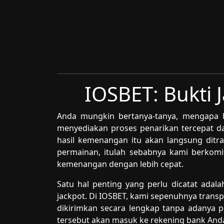
IOSBET: Bukti
Anda mungkin bertanya-tanya, mengapa
menyediakan proses penarikan tercepat dan
hasil kemenangan itu akan langsung ditr
permainan, itulah sebabnya kami berkom
kemenangan dengan lebih cepat.
Satu hal penting yang perlu dicatat ada
jackpot. Di IOSBET, kami sepenuhnya tran
dikirimkan secara lengkap tanpa adanya 
tersebut akan masuk ke rekening bank Anda