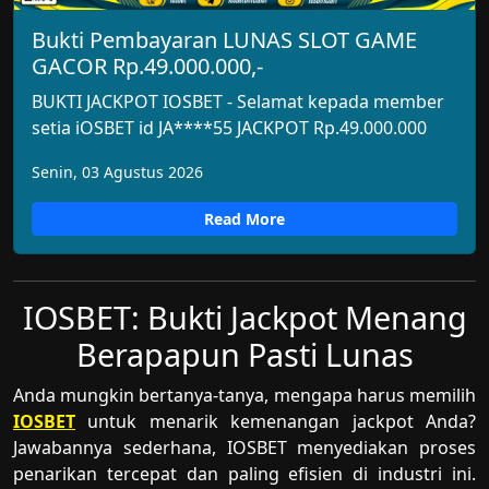
Bukti Pembayaran LUNAS SLOT GAME
GACOR Rp.49.000.000,-
BUKTI JACKPOT IOSBET - Selamat kepada member
setia iOSBET id JA****55 JACKPOT Rp.49.000.000
Senin, 03 Agustus 2026
Read More
IOSBET: Bukti Jackpot Menang
Berapapun Pasti Lunas
Anda mungkin bertanya-tanya, mengapa harus memilih
IOSBET
untuk menarik kemenangan jackpot Anda?
Jawabannya sederhana, IOSBET menyediakan proses
penarikan tercepat dan paling efisien di industri ini.