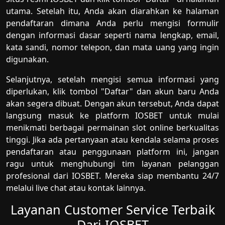
utama. Setelah itu, Anda akan diarahkan ke halaman
pendaftaran dimana Anda perlu mengisi formulir
dengan informasi dasar seperti nama lengkap, email,
kata sandi, nomor telepon, dan mata uang yang ingin
digunakan.
Selanjutnya, setelah mengisi semua informasi yang
diperlukan, klik tombol "Daftar" dan akun baru Anda
akan segera dibuat. Dengan akun tersebut, Anda dapat
langsung masuk ke platform IOSBET untuk mulai
menikmati berbagai permainan slot online berkualitas
tinggi. Jika ada pertanyaan atau kendala selama proses
pendaftaran atau penggunaan platform ini, jangan
ragu untuk menghubungi tim layanan pelanggan
profesional dari IOSBET. Mereka siap membantu 24/7
melalui live chat atau kontak lainnya.
Layanan Customer Service Terbaik
Dari IOSBET