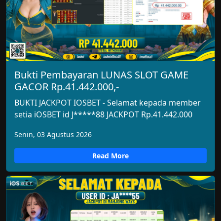
Bukti Pembayaran LUNAS SLOT GAME
GACOR Rp.41.442.000,-
BUKTI JACKPOT IOSBET - Selamat kepada member
setia iOSBET id J*****88 JACKPOT Rp.41.442.000
Senin, 03 Agustus 2026
Read More