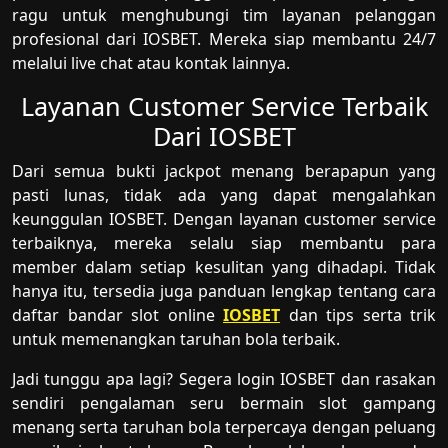
ragu untuk menghubungi tim layanan pelanggan
profesional dari IOSBET. Mereka siap membantu 24/7
melalui live chat atau kontak lainnya.
Layanan Customer Service Terbaik
Dari IOSBET
Dari semua bukti jackpot menang berapapun yang
pasti lunas, tidak ada yang dapat mengalahkan
keunggulan IOSBET. Dengan layanan customer service
terbaiknya, mereka selalu siap membantu para
member dalam setiap kesulitan yang dihadapi. Tidak
hanya itu, tersedia juga panduan lengkap tentang cara
daftar bandar slot online
IOSBET
dan tips serta trik
untuk memenangkan taruhan bola terbaik.
Jadi tunggu apa lagi? Segera login IOSBET dan rasakan
sendiri pengalaman seru bermain slot gampang
menang serta taruhan bola terpercaya dengan peluang