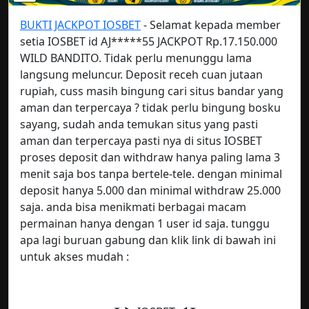
BUKTI JACKPOT IOSBET
- Selamat kepada member
setia IOSBET id AJ*****55 JACKPOT Rp.17.150.000
WILD BANDITO. Tidak perlu menunggu lama
langsung meluncur. Deposit receh cuan jutaan
rupiah, cuss masih bingung cari situs bandar yang
aman dan terpercaya ? tidak perlu bingung bosku
sayang, sudah anda temukan situs yang pasti
aman dan terpercaya pasti nya di situs IOSBET
proses deposit dan withdraw hanya paling lama 3
menit saja bos tanpa bertele-tele. dengan minimal
deposit hanya 5.000 dan minimal withdraw 25.000
saja. anda bisa menikmati berbagai macam
permainan hanya dengan 1 user id saja. tunggu
apa lagi buruan gabung dan klik link di bawah ini
untuk akses mudah :