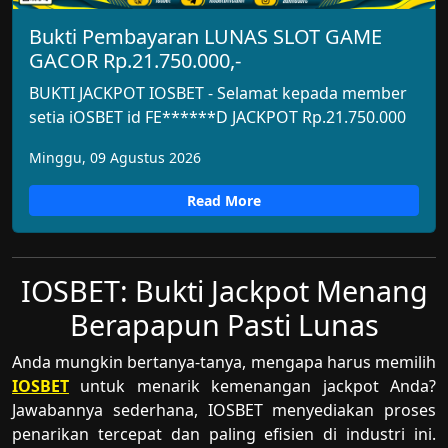
Bukti Pembayaran LUNAS SLOT GAME
GACOR Rp.21.750.000,-
BUKTI JACKPOT IOSBET - Selamat kepada member
setia iOSBET id FE******D JACKPOT Rp.21.750.000
Minggu, 09 Agustus 2026
Read More
IOSBET: Bukti Jackpot Menang
Berapapun Pasti Lunas
Anda mungkin bertanya-tanya, mengapa harus memilih
IOSBET
untuk menarik kemenangan jackpot Anda?
Jawabannya sederhana, IOSBET menyediakan proses
penarikan tercepat dan paling efisien di industri ini.