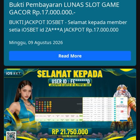
Bukti Pembayaran LUNAS SLOT GAME
GACOR Rp.17.000.000.-
BUKTI JACKPOT IOSBET - Selamat kepada member
setia iOSBET id ZA***A JACKPOT Rp.17.000.000
Minggu, 09 Agustus 2026
Read More