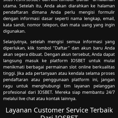
utama. Setelah itu, Anda akan diarahkan ke halaman
pendaftaran dimana Anda perlu mengisi formulir
dengan informasi dasar seperti nama lengkap, email,
kata sandi, nomor telepon, dan mata uang yang ingin
digunakan.
Selanjutnya, setelah mengisi semua informasi yang
diperlukan, klik tombol "Daftar" dan akun baru Anda
akan segera dibuat. Dengan akun tersebut, Anda dapat
langsung masuk ke platform IOSBET untuk mulai
menikmati berbagai permainan slot online berkualitas
tinggi. Jika ada pertanyaan atau kendala selama proses
pendaftaran atau penggunaan platform ini, jangan
ragu untuk menghubungi tim layanan pelanggan
profesional dari IOSBET. Mereka siap membantu 24/7
melalui live chat atau kontak lainnya.
Layanan Customer Service Terbaik
Dari IOSBET